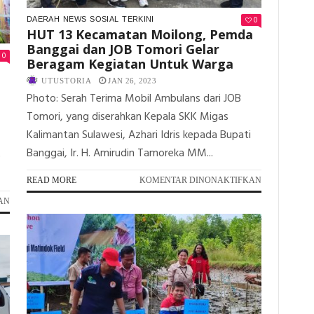
BANGUN
DAERAH
0
DAERAH
NEWS
SOSIAL
TERKINI
HUT 13 Kecamatan Moilong, Pemda
Banggai dan JOB Tomori Gelar
0
Beragam Kegiatan Untuk Warga
UTUSTORIA
JAN 26, 2023
Photo: Serah Terima Mobil Ambulans dari JOB
Tomori, yang diserahkan Kepala SKK Migas
Kalimantan Sulawesi, Azhari Idris kepada Bupati
Banggai, Ir. H. Amirudin Tamoreka MM...
)
PADA
READ MORE
KOMENTAR DINONAKTIFKAN
HUT
PADA
AN
13
HUT
KECAMATAN
BATUI
MOILONG,
SELATAN
PEMDA
–
BANGGAI
13,
DAN
JOB
JOB
TOMORI
TOMORI
TURUT
GELAR