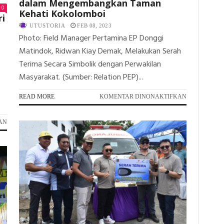
dalam Mengembangkan Taman
0
Kehati Kokolomboi
ri
UTUSTORIA
FEB 08, 2023
Photo: Field Manager Pertamina EP Donggi
Matindok, Ridwan Kiay Demak, Melakukan Serah
Terima Secara Simbolik dengan Perwakilan
Masyarakat. (Sumber: Relation PEP)...
p
PADA
READ MORE
KOMENTAR DINONAKTIFKAN
KOLABORAS
DONGGI
PADA
AN
MATINDOK
GELAR
FIELD
MONEV,
DALAM
SKK
MENGEMBA
MIGAS,
TAMAN
JOB
KEHATI
TOMORI
KOKOLOMBO
DAN
PEMDA
BANGGAI
BERSINERGI