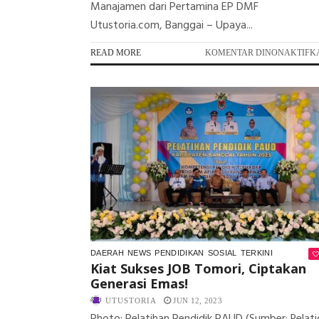
Manajamen dari Pertamina EP DMF
Utustoria.com, Banggai – Upaya...
READ MORE
KOMENTAR DINONAKTIFK
DAERAH
NEWS
PENDIDIKAN
SOSIAL
TERKINI
Kiat Sukses JOB Tomori, Ciptakan
Generasi Emas!
UTUSTORIA
JUN 12, 2023