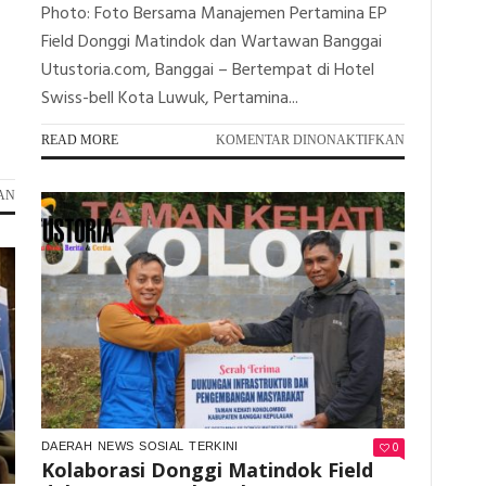
Photo: Foto Bersama Manajemen Pertamina EP
Field Donggi Matindok dan Wartawan Banggai
Utustoria.com, Banggai – Bertempat di Hotel
Swiss-bell Kota Luwuk, Pertamina...
PADA
READ MORE
KOMENTAR DINONAKTIFKAN
PERTAMINA
EP
PADA
AN
FIELD
LAGI,
DONGGI
JOB
MATINDOK
TOMORI
GELAR
RAIH
SILATURAHM
2
MEDIA
PENGHARGAAN
BERTAJUK
SEKALIGUS
“SAPA
PADA
WARTAWAN”
ACARA
PENUTUPAN
BULAN
K3
0
DAERAH
NEWS
SOSIAL
TERKINI
Kolaborasi Donggi Matindok Field