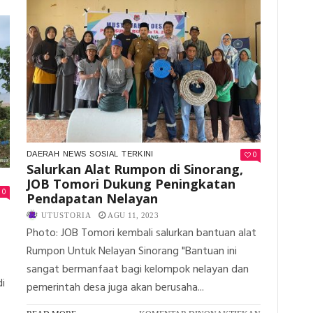
SENORO
DARI
SELATAN,
HATI
SKK
HINGGA
MIGAS
TAMAN
–
KEHATI
JOB
TOMORI
GELAR
SOSIALISASI
DAN
TEMU
0
MEDIA
DAERAH
NEWS
SOSIAL
TERKINI
Salurkan Alat Rumpon di Sinorang,
JOB Tomori Dukung Peningkatan
0
Pendapatan Nelayan
UTUSTORIA
AGU 11, 2023
Photo: JOB Tomori kembali salurkan bantuan alat
i
Rumpon Untuk Nelayan Sinorang "Bantuan ini
sangat bermanfaat bagi kelompok nelayan dan
i
pemerintah desa juga akan berusaha...