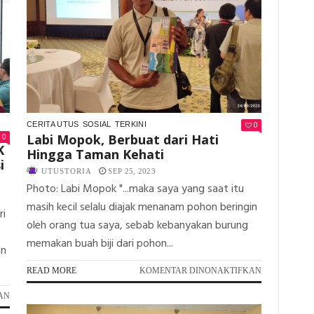
0
CERITA UTUS
SOSIAL
TERKINI
0
Labi Mopok, Berbuat dari Hati
K
Hingga Taman Kehati
i
UTUSTORIA
SEP 25, 2023
Photo: Labi Mopok "...maka saya yang saat itu
masih kecil selalu diajak menanam pohon beringin
ri
oleh orang tua saya, sebab kebanyakan burung
memakan buah biji dari pohon...
an
PADA
READ MORE
KOMENTAR DINONAKTIFKAN
LABI
PADA
AN
MOPOK,
PENGEMBANGAN
BERBUAT