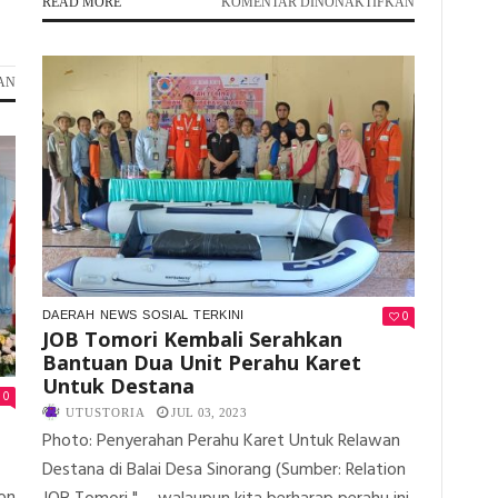
PADA
READ MORE
KOMENTAR DINONAKTIFKAN
SALURKAN
ALAT
RUMPON
PADA
AN
DI
KADES
SINORANG,
DAN
JOB
KELOMPOK
TOMORI
NELAYAN
DUKUNG
PANDANWANGI
PENINGKAT
APRESIASI
PENDAPATA
KEGIATAN
NELAYAN
TRANSPLANTASI
PERTAMINA
EP
DONGGI
0
DAERAH
NEWS
SOSIAL
TERKINI
JOB Tomori Kembali Serahkan
MATINDOK
FIELD
Bantuan Dua Unit Perahu Karet
Untuk Destana
0
UTUSTORIA
JUL 03, 2023
Photo: Penyerahan Perahu Karet Untuk Relawan
Destana di Balai Desa Sinorang (Sumber: Relation