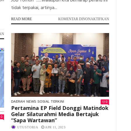
ion
JOB Tomori "......walaupun kita berharap perahu ini
tidak terpakai, artinya...
PADA
READ MORE
KOMENTAR DINONAKTIFKAN
JOB
TOMORI
PADA
AN
KEMBALI
KIAT
SERAHKAN
SUKSES
BANTUAN
JOB
DUA
TOMORI,
UNIT
CIPTAKAN
PERAHU
GENERASI
KARET
EMAS!
UNTUK
DESTANA
0
DAERAH
NEWS
SOSIAL
TERKINI
Pertamina EP Field Donggi Matindok
Gelar Silaturahmi Media Bertajuk
0
“Sapa Wartawan”
UTUSTORIA
APR 11, 2023