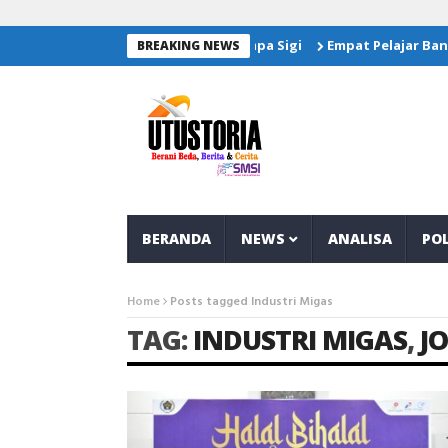
Empat Pelajar Banggai Wakil
BREAKING NEWS
BERANDA
NEWS
ANALISA
POL
Home
Posts tagged Industri Migas
TAG:
INDUSTRI MIGAS
,
J