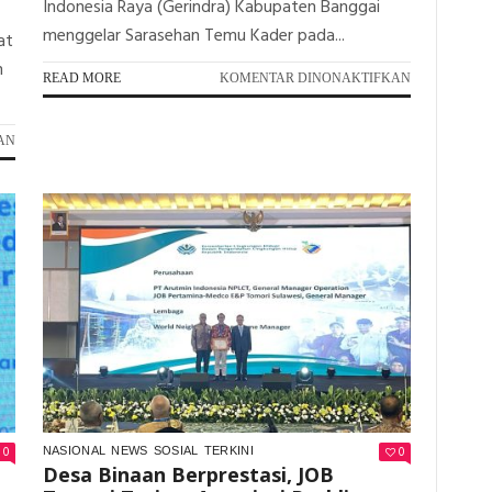
Indonesia Raya (Gerindra) Kabupaten Banggai
menggelar Sarasehan Temu Kader pada...
at
n
PADA
READ MORE
KOMENTAR DINONAKTIFKAN
TINGKATKA
KUALITAS
PADA
KADER;
AN
EMPAT
GERINDRA
PELAJAR
BANGGAI
BANGGAI
GELAR
WAKILI
SARASEHAN
WILAYAH
OPERASI
JOB
TOMORI
DI
PROGRAM
KEPEMIMPINAN
NASIONAL
GFLN
2026
0
0
NASIONAL
NEWS
SOSIAL
TERKINI
Desa Binaan Berprestasi, JOB