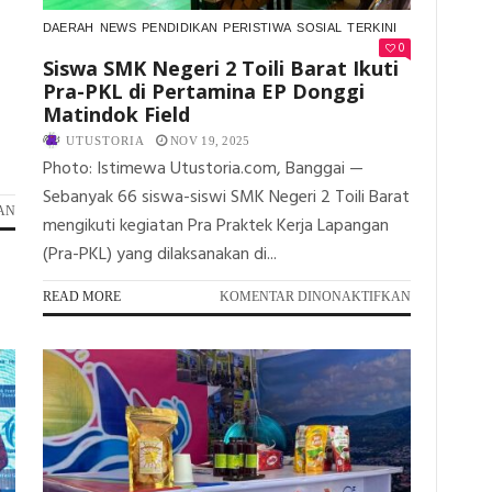
DAERAH
NEWS
PENDIDIKAN
PERISTIWA
SOSIAL
TERKINI
0
Siswa SMK Negeri 2 Toili Barat Ikuti
Pra-PKL di Pertamina EP Donggi
Matindok Field
UTUSTORIA
NOV 19, 2025
Photo: Istimewa Utustoria.com, Banggai —
Sebanyak 66 siswa-siswi SMK Negeri 2 Toili Barat
PADA
AN
mengikuti kegiatan Pra Praktek Kerja Lapangan
PERERAT
(Pra-PKL) yang dilaksanakan di...
KEMITRAAN,
JOB
TOMORI
PADA
READ MORE
KOMENTAR DINONAKTIFKAN
GELAR
SISWA
SILATURAHMI
SMK
BERSAMA
NEGERI
INSAN
2
PERS
TOILI
DI
BARAT
BANGGAI
IKUTI
PRA-
PKL