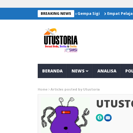
rkan Bantuan Untuk Korban Gempa Sigi
Empat Pelajar Banggai 
BREAKING NEWS
BERANDA
NEWS
ANALISA
POL
Home
Articles posted by Utustoria
UTUST