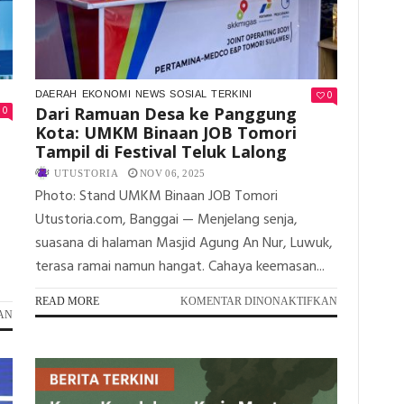
DI
PERTAMINA
EP
DONGGI
MATINDOK
0
DAERAH
EKONOMI
NEWS
SOSIAL
TERKINI
FIELD
0
Dari Ramuan Desa ke Panggung
Kota: UMKM Binaan JOB Tomori
Tampil di Festival Teluk Lalong
UTUSTORIA
NOV 06, 2025
Photo: Stand UMKM Binaan JOB Tomori
Utustoria.com, Banggai — Menjelang senja,
suasana di halaman Masjid Agung An Nur, Luwuk,
terasa ramai namun hangat. Cahaya keemasan...
PADA
READ MORE
KOMENTAR DINONAKTIFKAN
PADA
AN
DARI
JOB
RAMUAN
TOMORI
DESA
BORONG
KE
DUA
PANGGUNG
PENGHARGAAN
KOTA: