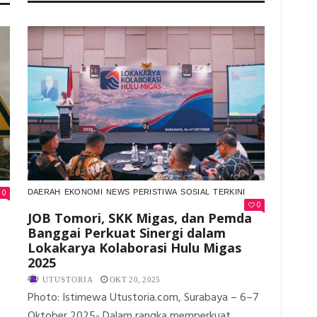
KASUS
JOB
KECELAKAA
TOMORI
KERJA
SABET
MAUT
PENGHARGAAN
DI
BEST
PERTAMINA
COLLABORATION
EP
DI
DONGGI
FORUM
MATINDOK
PENGAMANAN
BARU
HULU
TERUNGKAP
MIGAS
DIDUGA
SKK
DISEMBUNY
MIGAS
BERBULAN-
BULAN
0
DAERAH
EKONOMI
NEWS
PERISTIWA
SOSIAL
TERKINI
0
JOB Tomori, SKK Migas, dan Pemda
Banggai Perkuat Sinergi dalam
Lokakarya Kolaborasi Hulu Migas
2025
a
UTUSTORIA
OKT 20, 2025
Photo: Istimewa Utustoria.com, Surabaya – 6–7
Oktober 2025- Dalam rangka memperkuat