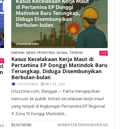
KESELAMATAN
UMKM
MIGAS
BINAAN
NASIONAL
JOB
2025
TOMORI
TAMPIL
DI
FESTIVAL
TELUK
LALONG
0
DAERAH
NEWS
PERISTIWA
SOSIAL
TERKINI
Kasus Kecelakaan Kerja Maut di
0
Pertamina EP Donggi Matindok Baru
st
Terungkap, Diduga Disembunyikan
n
Berbulan-bulan
UTUSTORIA
OKT 28, 2025
Utustoria.com, Banggai — Fakta mengejutkan
mencuat ke publik terkait kecelakaan kerja maut
yang terjadi di lingkungan Pertamina EP Regional
4 Zona 13 Donggi Matindok...
PADA
READ MORE
KOMENTAR DINONAKTIFKAN
PADA
AN