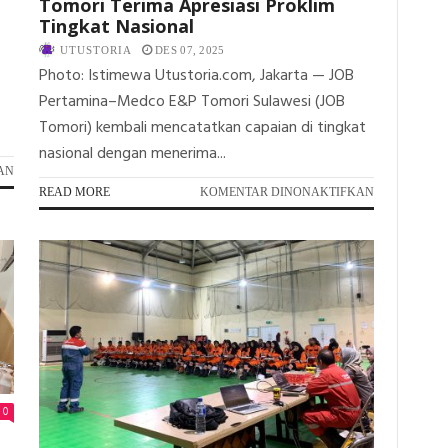
Tomori Terima Apresiasi Proklim
Tingkat Nasional
UTUSTORIA
DES 07, 2025
Photo: Istimewa Utustoria.com, Jakarta — JOB
Pertamina–Medco E&P Tomori Sulawesi (JOB
Tomori) kembali mencatatkan capaian di tingkat
nasional dengan menerima...
PADA
AN
JOB
PADA
READ MORE
KOMENTAR DINONAKTIFKAN
TOMORI
DESA
RAIH
BINAAN
PENGHARGAAN
BERPRESTASI
EFISIENSI
JOB
ENERGI
TOMORI
NASIONAL
TERIMA
2025
APRESIASI
PROKLIM
TINGKAT
NASIONAL
0