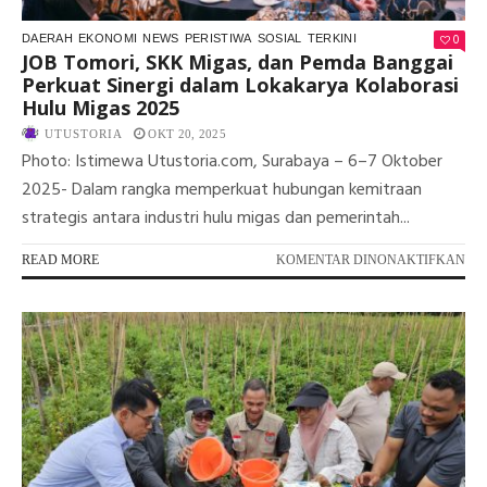
0
DAERAH
EKONOMI
NEWS
PERISTIWA
SOSIAL
TERKINI
JOB Tomori, SKK Migas, dan Pemda Banggai
Perkuat Sinergi dalam Lokakarya Kolaborasi
Hulu Migas 2025
UTUSTORIA
OKT 20, 2025
Photo: Istimewa Utustoria.com, Surabaya – 6–7 Oktober
2025- Dalam rangka memperkuat hubungan kemitraan
strategis antara industri hulu migas dan pemerintah...
PA
READ MORE
KOMENTAR DINONAKTIFKAN
JO
TO
SK
MI
DA
PE
BA
PE
SIN
DA
LO