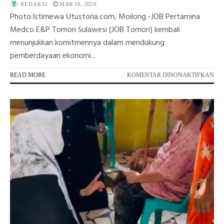
REDAKSI
MAR 16, 2026
Photo:Istimewa Utustoria.com, Moilong -JOB Pertamina
Medco E&P Tomori Sulawesi (JOB Tomori) kembali
menunjukkan komitmennya dalam mendukung
pemberdayaan ekonomi...
PA
READ MORE
KOMENTAR DINONAKTIFKAN
JO
TO
SE
BA
RU
PR
DA
PO
UM
DI
DE
SL