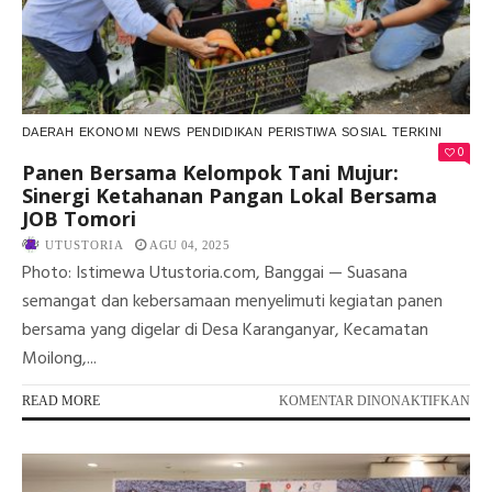
KO
HU
MI
202
DAERAH
EKONOMI
NEWS
PENDIDIKAN
PERISTIWA
SOSIAL
TERKINI
0
Panen Bersama Kelompok Tani Mujur:
Sinergi Ketahanan Pangan Lokal Bersama
JOB Tomori
UTUSTORIA
AGU 04, 2025
Photo: Istimewa Utustoria.com, Banggai — Suasana
semangat dan kebersamaan menyelimuti kegiatan panen
bersama yang digelar di Desa Karanganyar, Kecamatan
Moilong,...
PA
READ MORE
KOMENTAR DINONAKTIFKAN
PA
BE
KE
TAN