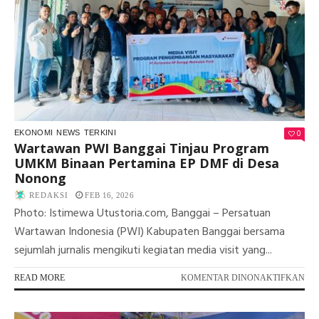
SI
PA
STA
DA
SE
HE
0
EKONOMI
NEWS
TERKINI
Wartawan PWI Banggai Tinjau Program
UMKM Binaan Pertamina EP DMF di Desa
Nonong
REDAKSI
FEB 16, 2026
Photo: Istimewa Utustoria.com, Banggai – Persatuan
Wartawan Indonesia (PWI) Kabupaten Banggai bersama
sejumlah jurnalis mengikuti kegiatan media visit yang...
PA
READ MORE
KOMENTAR DINONAKTIFKAN
WA
PW
BA