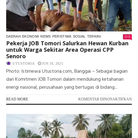
SA
INV
UN
PE
PE
SY
0
DAERAH
EKONOMI
NEWS
PERISTIWA
SOSIAL
TERKINI
Pekerja JOB Tomori Salurkan Hewan Kurban
untuk Warga Sekitar Area Operasi CPP
Senoro
UTUSTORIA
JUN 10, 2025
Photo: Istimewa Utustoria.com, Banggai – Sebagai bagian
dari Komitmen JOB Tomori dalam mendukung ketahanan
energi nasional, perusahaan yang bertugas di bidang...
PA
READ MORE
KOMENTAR DINONAKTIFKAN
PE
JO
TO
SA
HE
KU