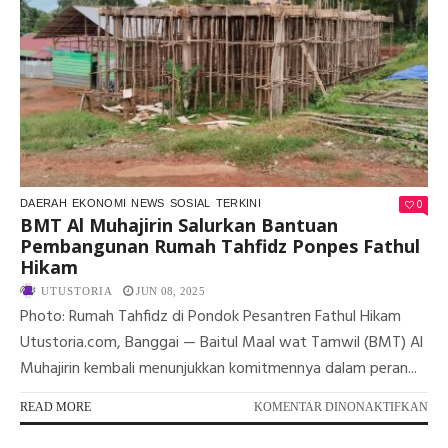
UN
WA
SE
AR
OP
CP
SE
0
DAERAH
EKONOMI
NEWS
SOSIAL
TERKINI
BMT Al Muhajirin Salurkan Bantuan
Pembangunan Rumah Tahfidz Ponpes Fathul
Hikam
UTUSTORIA
JUN 08, 2025
Photo: Rumah Tahfidz di Pondok Pesantren Fathul Hikam
Utustoria.com, Banggai — Baitul Maal wat Tamwil (BMT) Al
Muhajirin kembali menunjukkan komitmennya dalam peran...
PA
READ MORE
KOMENTAR DINONAKTIFKAN
BM
AL