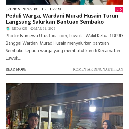
0
EKONOMI
NEWS
POLITIK
TERKINI
Peduli Warga, Wardani Murad Husain Turun
Langsung Salurkan Bantuan Sembako
REDAKSI
MAR 01, 2026
Photo: Istimewa Utustoria.com, Luwuk– Wakil Ketua 1 DPRD
Banggai Wardani Murad Husain menyalurkan bantuan
Sembako kepada warga yang membutuhkan di Kecamatan
Luwuk...
PA
READ MORE
KOMENTAR DINONAKTIFKAN
PE
WA
WA
MU
HU
TU
LA
SA
BA
SE