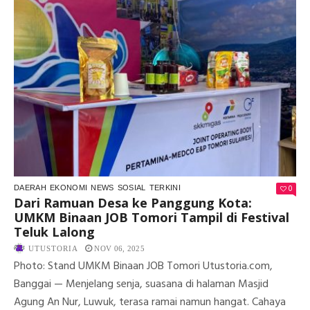
TI
PR
UM
BI
PE
EP
DM
DI
DE
NO
0
DAERAH
EKONOMI
NEWS
SOSIAL
TERKINI
Dari Ramuan Desa ke Panggung Kota:
UMKM Binaan JOB Tomori Tampil di Festival
Teluk Lalong
UTUSTORIA
NOV 06, 2025
Photo: Stand UMKM Binaan JOB Tomori Utustoria.com,
Banggai — Menjelang senja, suasana di halaman Masjid
Agung An Nur, Luwuk, terasa ramai namun hangat. Cahaya