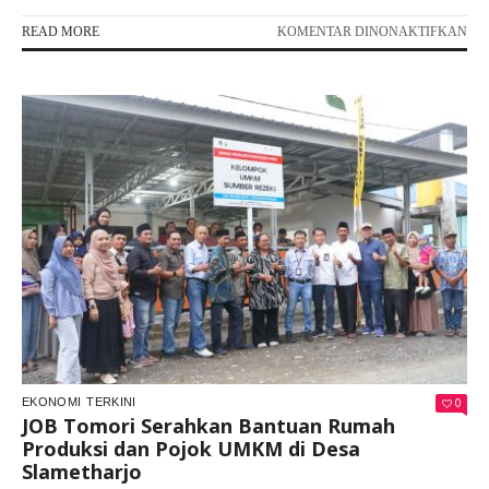
PA
READ MORE
KOMENTAR DINONAKTIFKAN
SK
MI
DA
JO
TO
DO
PE
LIT
EN
BA
MA
UN
0
EKONOMI
TERKINI
JOB Tomori Serahkan Bantuan Rumah
Produksi dan Pojok UMKM di Desa
Slametharjo