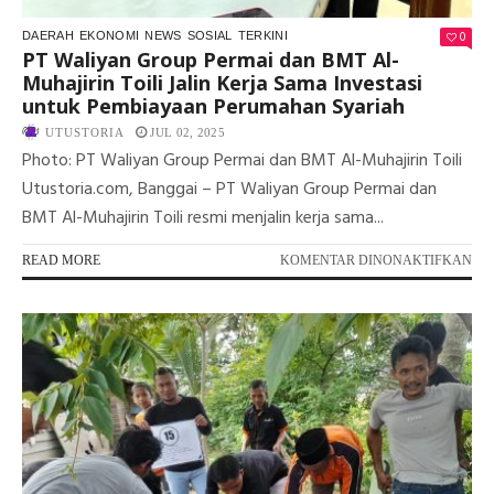
0
DAERAH
EKONOMI
NEWS
SOSIAL
TERKINI
PT Waliyan Group Permai dan BMT Al-
Muhajirin Toili Jalin Kerja Sama Investasi
untuk Pembiayaan Perumahan Syariah
UTUSTORIA
JUL 02, 2025
Photo: PT Waliyan Group Permai dan BMT Al-Muhajirin Toili
Utustoria.com, Banggai – PT Waliyan Group Permai dan
BMT Al-Muhajirin Toili resmi menjalin kerja sama...
PA
READ MORE
KOMENTAR DINONAKTIFKAN
PT
WA
GR
PE
DA
BM
AL-
MU
TOI
JAL
KE