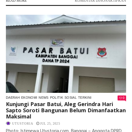
PA
READ MORE
KOMENTAR DINONAKTIFKAN
BU
IK
LEL
JAD
SO
INF
JO
TO
DA
PE
BA
LAT
WA
DE
0
DAERAH
EKONOMI
NEWS
POLITIK
SOSIAL
TERKINI
Kunjungi Pasar Batui, Aleg Gerindra Hari
Sapto Soroti Bangunan Belum Dimanfaatkan
Maksimal
UTUSTORIA
JUL 25, 2025
Photo: Istimewa Utustoria.com, Banggai – Anggota DPRD