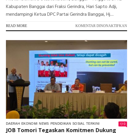
Kabupaten Banggai dari Fraksi Gerindra, Hari Sapto Adji,
mendampingi Ketua DPC Partai Gerindra Banggai, Hj....
PA
READ MORE
KOMENTAR DINONAKTIFKAN
KU
PA
BAT
AL
GE
HA
SA
SO
BA
BE
DI
MA
0
DAERAH
EKONOMI
NEWS
PENDIDIKAN
SOSIAL
TERKINI
JOB Tomori Tegaskan Komitmen Dukung