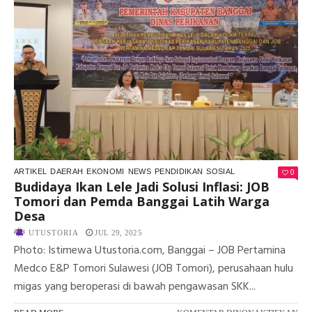
MU
SIN
KE
PA
LO
BE
JO
TO
0
ARTIKEL
DAERAH
EKONOMI
NEWS
PENDIDIKAN
SOSIAL
Budidaya Ikan Lele Jadi Solusi Inflasi: JOB
Tomori dan Pemda Banggai Latih Warga
Desa
UTUSTORIA
JUL 29, 2025
Photo: Istimewa Utustoria.com, Banggai – JOB Pertamina
Medco E&P Tomori Sulawesi (JOB Tomori), perusahaan hulu
migas yang beroperasi di bawah pengawasan SKK...