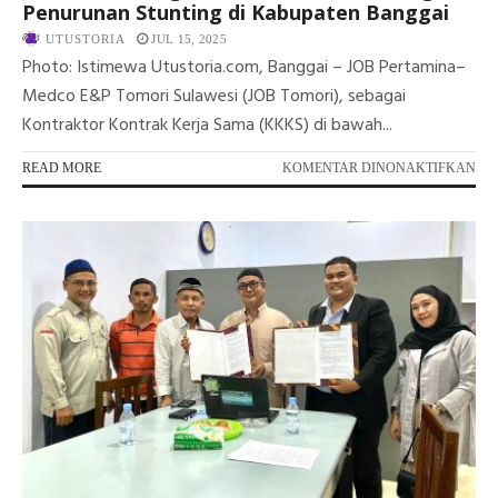
Penurunan Stunting di Kabupaten Banggai
UTUSTORIA
JUL 15, 2025
Photo: Istimewa Utustoria.com, Banggai – JOB Pertamina–
Medco E&P Tomori Sulawesi (JOB Tomori), sebagai
Kontraktor Kontrak Kerja Sama (KKKS) di bawah...
PA
READ MORE
KOMENTAR DINONAKTIFKAN
JO
TO
TE
KO
DU
PE
ST
DI
KA
BA