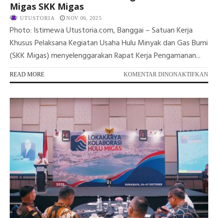
Migas SKK Migas
UTUSTORIA
NOV 06, 2025
Photo: Istimewa Utustoria.com, Banggai – Satuan Kerja
Khusus Pelaksana Kegiatan Usaha Hulu Minyak dan Gas Bumi
(SKK Migas) menyelenggarakan Rapat Kerja Pengamanan...
PA
READ MORE
KOMENTAR DINONAKTIFKAN
JO
TO
SA
PE
BE
CO
DI
FO
PE
HU
MI
SK
MI