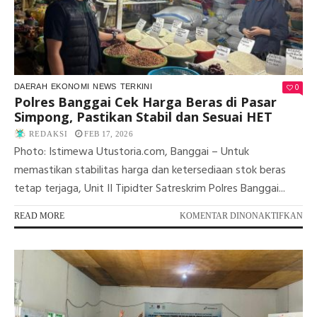
0
DAERAH
EKONOMI
NEWS
TERKINI
Polres Banggai Cek Harga Beras di Pasar
Simpong, Pastikan Stabil dan Sesuai HET
REDAKSI
FEB 17, 2026
Photo: Istimewa Utustoria.com, Banggai – Untuk
memastikan stabilitas harga dan ketersediaan stok beras
tetap terjaga, Unit II Tipidter Satreskrim Polres Banggai...
PA
READ MORE
KOMENTAR DINONAKTIFKAN
PO
BA
CE
HA
BE
DI
PA