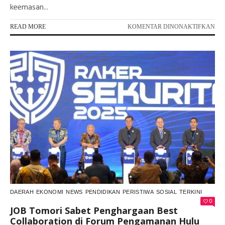
keemasan...
PA
READ MORE
KOMENTAR DINONAKTIFKAN
DA
RA
DE
KE
PA
KO
UM
BI
JO
TO
TA
DI
FES
TE
LA
DAERAH
EKONOMI
NEWS
PENDIDIKAN
PERISTIWA
SOSIAL
TERKINI
0
JOB Tomori Sabet Penghargaan Best
Collaboration di Forum Pengamanan Hulu