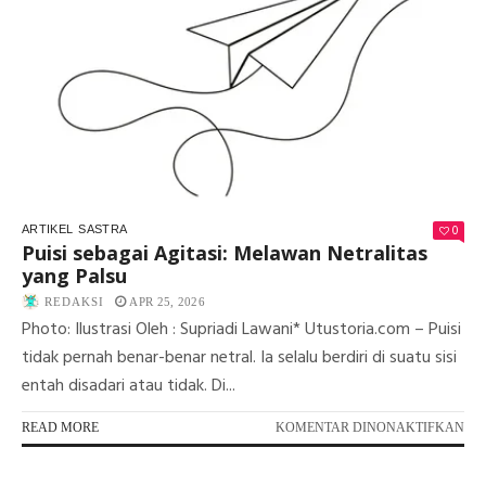
0
ARTIKEL
SASTRA
Puisi sebagai Agitasi: Melawan Netralitas
yang Palsu
REDAKSI
APR 25, 2026
Photo: Ilustrasi Oleh : Supriadi Lawani* Utustoria.com – Puisi
tidak pernah benar-benar netral. Ia selalu berdiri di suatu sisi
entah disadari atau tidak. Di...
PA
READ MORE
KOMENTAR DINONAKTIFKAN
PUI
SE