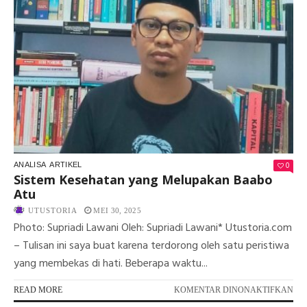
PAR
KA
BA
0
ANALISA
ARTIKEL
Sistem Kesehatan yang Melupakan Baabo
Atu
UTUSTORIA
MEI 30, 2025
Photo: Supriadi Lawani Oleh: Supriadi Lawani* Utustoria.com
– Tulisan ini saya buat karena terdorong oleh satu peristiwa
yang membekas di hati. Beberapa waktu...
PA
READ MORE
KOMENTAR DINONAKTIFKAN
SI