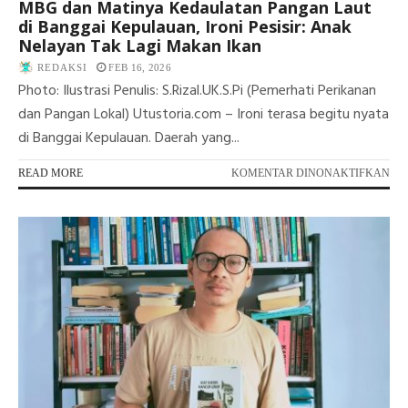
MBG dan Matinya Kedaulatan Pangan Laut
di Banggai Kepulauan, Ironi Pesisir: Anak
Nelayan Tak Lagi Makan Ikan
REDAKSI
FEB 16, 2026
Photo: Ilustrasi Penulis: S.Rizal.UK.S.Pi (Pemerhati Perikanan
dan Pangan Lokal) Utustoria.com – Ironi terasa begitu nyata
di Banggai Kepulauan. Daerah yang...
PA
READ MORE
KOMENTAR DINONAKTIFKAN
MB
DA
MA
KE
PA
LA
DI
BA
KE
IRO
PES
AN
NE