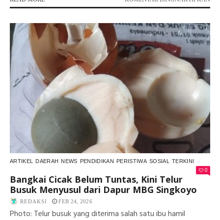
H.
AK
SEP
YA
KIT
KE
ARTIKEL
DAERAH
NEWS
PENDIDIKAN
PERISTIWA
SOSIAL
TERKINI
0
Bangkai Cicak Belum Tuntas, Kini Telur
Busuk Menyusul dari Dapur MBG Singkoyo
REDAKSI
FEB 24, 2026
Photo: Telur busuk yang diterima salah satu ibu hamil