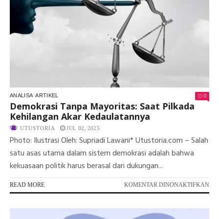
JO
TO
DA
PE
BA
LAT
WA
DE
0
ANALISA
ARTIKEL
Demokrasi Tanpa Mayoritas: Saat Pilkada
Kehilangan Akar Kedaulatannya
UTUSTORIA
JUL 02, 2025
Photo: Ilustrasi Oleh: Supriadi Lawani* Utustoria.com – Salah
satu asas utama dalam sistem demokrasi adalah bahwa
kekuasaan politik harus berasal dari dukungan...
PA
READ MORE
KOMENTAR DINONAKTIFKAN
DE
TA
MA