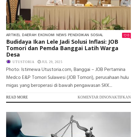
0
ARTIKEL
DAERAH
EKONOMI
NEWS
PENDIDIKAN
SOSIAL
Budidaya Ikan Lele Jadi Solusi Inflasi: JOB
Tomori dan Pemda Banggai Latih Warga
Desa
UTUSTORIA
JUL 29, 2025
Photo: Istimewa Utustoria.com, Banggai – JOB Pertamina
Medco E&P Tomori Sulawesi (JOB Tomori), perusahaan hulu
migas yang beroperasi di bawah pengawasan SKK...
PA
READ MORE
KOMENTAR DINONAKTIFKAN
BU
IK
LEL
JAD
SO
INF