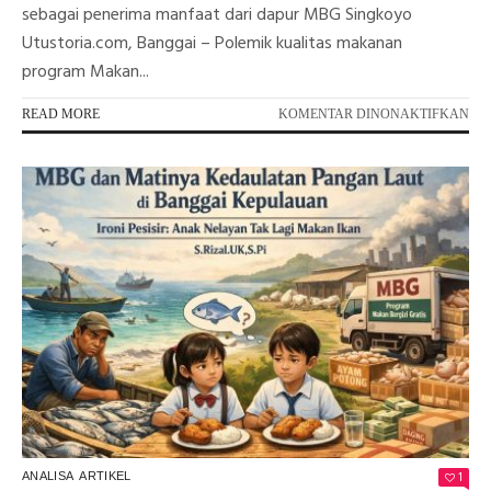
sebagai penerima manfaat dari dapur MBG Singkoyo
Utustoria.com, Banggai – Polemik kualitas makanan
program Makan...
PA
READ MORE
KOMENTAR DINONAKTIFKAN
BA
CI
BE
TU
KIN
TE
BU
ME
DA
DA
MB
SI
1
ANALISA
ARTIKEL