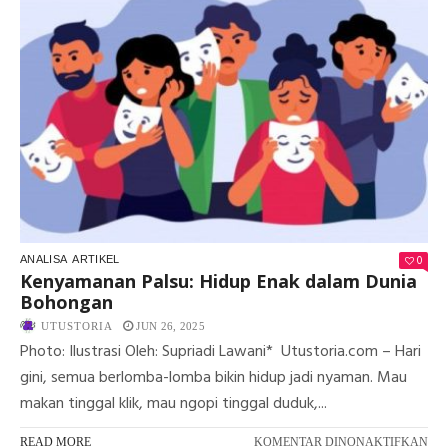
SA
PI
KE
AK
KE
0
ANALISA
ARTIKEL
Kenyamanan Palsu: Hidup Enak dalam Dunia
Bohongan
UTUSTORIA
JUN 26, 2025
Photo: Ilustrasi Oleh: Supriadi Lawani* Utustoria.com – Hari
gini, semua berlomba-lomba bikin hidup jadi nyaman. Mau
makan tinggal klik, mau ngopi tinggal duduk,...
PA
READ MORE
KOMENTAR DINONAKTIFKAN