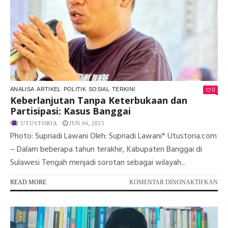
0
ANALISA
ARTIKEL
POLITIK
SOSIAL
TERKINI
Keberlanjutan Tanpa Keterbukaan dan
Partisipasi: Kasus Banggai
UTUSTORIA
JUN 04, 2025
Photo: Supriadi Lawani Oleh: Supriadi Lawani* Utustoria.com
– Dalam beberapa tahun terakhir, Kabupaten Banggai di
Sulawesi Tengah menjadi sorotan sebagai wilayah...
PA
READ MORE
KOMENTAR DINONAKTIFKAN
KE
TA
KE
DA