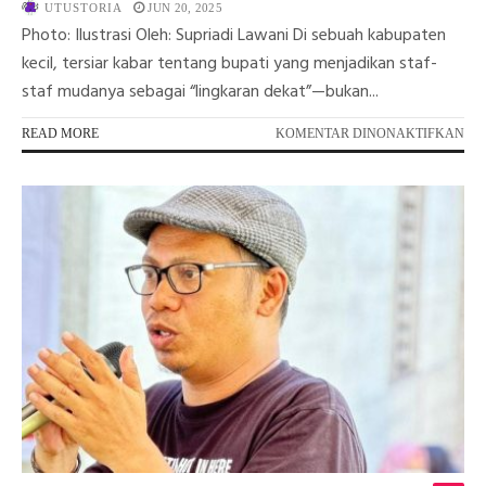
UTUSTORIA
JUN 20, 2025
Photo: Ilustrasi Oleh: Supriadi Lawani Di sebuah kabupaten
kecil, tersiar kabar tentang bupati yang menjadikan staf-
staf mudanya sebagai “lingkaran dekat”—bukan...
PA
READ MORE
KOMENTAR DINONAKTIFKAN
KE
KE
ME
TU
BU
SE
DA
BI
KIT