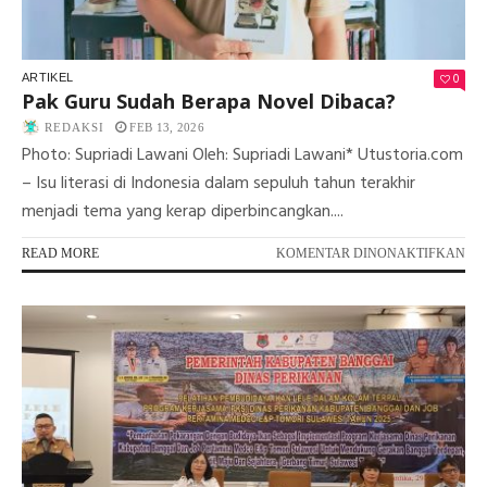
TA
LA
MA
IK
0
ARTIKEL
Pak Guru Sudah Berapa Novel Dibaca?
REDAKSI
FEB 13, 2026
Photo: Supriadi Lawani Oleh: Supriadi Lawani* Utustoria.com
– Isu literasi di Indonesia dalam sepuluh tahun terakhir
menjadi tema yang kerap diperbincangkan....
PA
READ MORE
KOMENTAR DINONAKTIFKAN
PA
GU
SU
BE
NO
DI