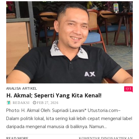
AGI
ME
NE
YA
PA
1
ANALISA
ARTIKEL
H. Akmal; Seperti Yang Kita Kenal!
REDAKSI
FEB 27, 2026
Photo: H. Akmal Oleh: Supriadi Lawani* Utustoria.com–
Dalam politik lokal, kita sering kali lebih cepat mengenal label
daripada mengenal manusia di baliknya. Namun...
PA
READ MORE
KOMENTAR DINONAKTIFKAN