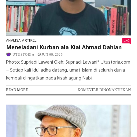
0
ANALISA
ARTIKEL
Meneladani Kurban ala Kiai Ahmad Dahlan
UTUSTORIA
JUN 06, 2025
Photo: Supriadi Lawani Oleh: Supriadi Lawani* Utustoria.com
– Setiap kali Idul adha datang, umat Islam di seluruh dunia
kembali diingatkan pada kisah agung Nabi...
PA
READ MORE
KOMENTAR DINONAKTIFKAN
ME
KU
AL
KIA
AH
DA