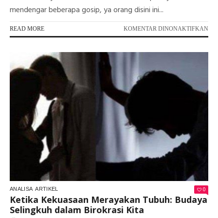
mendengar beberapa gosip, ya orang disini ini...
PA
READ MORE
KOMENTAR DINONAKTIFKAN
BUP
INI:
AN
JOG
ART
DA
AS
AS
KE
0
ANALISA
ARTIKEL
Ketika Kekuasaan Merayakan Tubuh: Budaya
Selingkuh dalam Birokrasi Kita