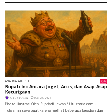
KE
PAL
HI
EN
DA
DU
BO
0
ANALISA
ARTIKEL
Bupati Ini: Antara Joget, Artis, dan Asap-Asap
Kecurigaan
UTUSTORIA
JUN 24, 2025
Photo: Ilustrasi Oleh: Supriadi Lawani* Utustoria.com –
Tulisan ini saya buat karena melihat beberapa kejadian dan