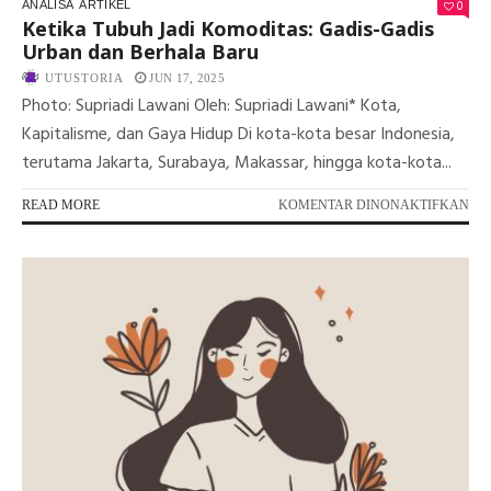
0
ANALISA
ARTIKEL
Ketika Tubuh Jadi Komoditas: Gadis-Gadis
Urban dan Berhala Baru
UTUSTORIA
JUN 17, 2025
Photo: Supriadi Lawani Oleh: Supriadi Lawani* Kota,
Kapitalisme, dan Gaya Hidup Di kota-kota besar Indonesia,
terutama Jakarta, Surabaya, Makassar, hingga kota-kota...
PA
READ MORE
KOMENTAR DINONAKTIFKAN
KE
TU
JAD
KO
GAD
GA
UR
DA
BE
BA