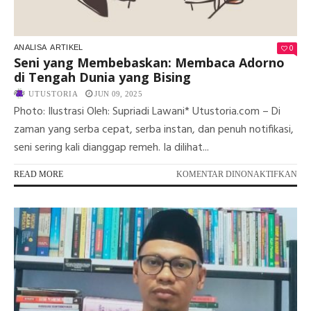
0
ANALISA
ARTIKEL
Seni yang Membebaskan: Membaca Adorno
di Tengah Dunia yang Bising
UTUSTORIA
JUN 09, 2025
Photo: Ilustrasi Oleh: Supriadi Lawani* Utustoria.com – Di
zaman yang serba cepat, serba instan, dan penuh notifikasi,
seni sering kali dianggap remeh. Ia dilihat...
PA
READ MORE
KOMENTAR DINONAKTIFKAN
SEN
YA
ME
ME
AD
DI
TE
DU
YA
BIS