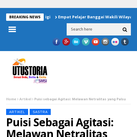
uk Korban Gempa Sigi
Empat Pelajar Banggai Wakili Wilayah Op
BREAKING NEWS
Home
Artikel
Puisi sebagai Agitasi: Melawan Netralitas yang Palsu
ARTIKEL
SASTRA
Puisi Sebagai Agitasi:
Melawan Netralitas