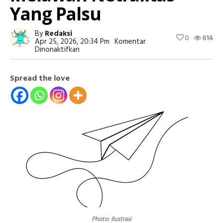
Yang Palsu
By
Redaksi
0
614
Apr 25, 2026, 20:34 Pm
Komentar
Pada
Dinonaktifkan
Puisi
Sebagai
Agitasi:
Spread the love
Melawan
Netralitas
Yang
Palsu
Photo: Ilustrasi