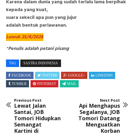
Karena dalam dunia yang sudah terlalu lama berpihak
kepada yang kuat,
suara sekecil apa pun yang jujur
adalah bentuk perlawanan.
Luwuk 25/4/2026
*
Penulis adalah petani pisang
TAG
SASTRA INDONESIA
FACEBOOK
TWITTER
GOOGLE+
LINKEDIN
TUMBLR
PINTEREST
MAIL
Previous Post
Next Post
Lewat Jalan
Api Menghapus
Santai, JOB
Segalanya, JOB
Tomori Hidupkan
Tomori Datang
Semangat
Menguatkan
Kartini di
Korban