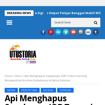
Empat Pelajar Banggai Wakili Wilayah Opera
BREAKING NEWS
Home
News
Api Menghapus Segalanya, JOB Tomori Datang
Menguatkan Korban Kebakaran di Batui Selatan
NEWS
PERISTIWA
SOSIAL
TERKINI
Api Menghapus