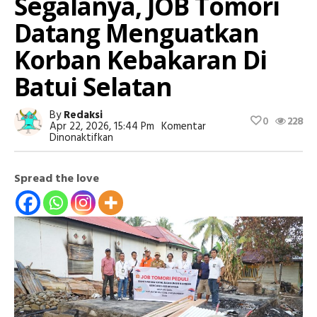
Segalanya, JOB Tomori
Datang Menguatkan
Korban Kebakaran Di
Batui Selatan
By
Redaksi
0
228
Apr 22, 2026, 15:44 Pm
Komentar
Pada
Dinonaktifkan
Api
Menghapus
Segalanya,
Spread the love
JOB
Tomori
Datang
Menguatkan
Korban
Kebakaran
Di
Batui
Selatan