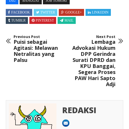
TAG
BANGGAI
JOB TOMORI
FACEBOOK
TWITTER
GOOGLE+
LINKEDIN
TUMBLR
PINTEREST
MAIL
Previous Post
Next Post
Puisi sebagai
Lembaga
Agitasi: Melawan
Advokasi Hukum
Netralitas yang
DPP Gerindra
Palsu
Surati DPRD dan
KPU Banggai,
Segera Proses
PAW Hari Sapto
Adji
REDAKSI