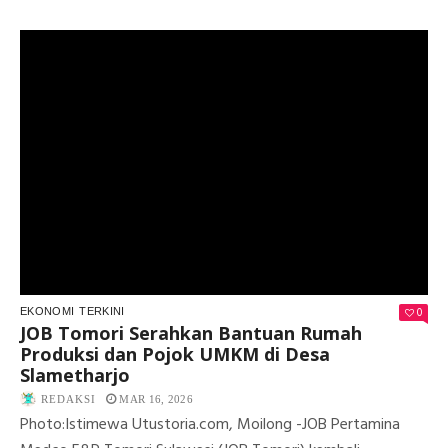
KE
EK
WA
JO
TO
SA
BA
US
BE
DI
MO
0
EKONOMI
TERKINI
JOB Tomori Serahkan Bantuan Rumah
Produksi dan Pojok UMKM di Desa
Slametharjo
REDAKSI
MAR 16, 2026
Photo:Istimewa Utustoria.com, Moilong -JOB Pertamina