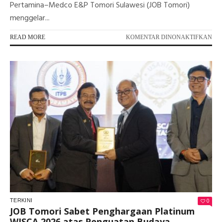
Pertamina–Medco E&P Tomori Sulawesi (JOB Tomori)
menggelar...
PA
READ MORE
KOMENTAR DINONAKTIFKAN
SK
MI
DA
JO
TO
DO
PE
LIT
EN
BA
MA
UN
0
TERKINI
JOB Tomori Sabet Penghargaan Platinum
WISCA 2026 atas Penguatan Budaya