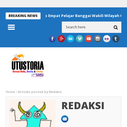
Empat Pelajar Banggai Wakili Wilayah Operasi JOB
BREAKING NEWS
Home
Articles posted by Redaksi
REDAKSI