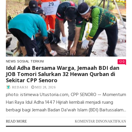
PW
BA
APR
HA
EK
JU
PE
DI
BA
0
NEWS
SOSIAL
TERKINI
Idul Adha Bersama Warga, Jemaah BDI dan
JOB Tomori Salurkan 32 Hewan Qurban di
Sekitar CPP Senoro
REDAKSI
MEI 28, 2026
photo: istimewa Utustoria.com, CPP SENORO — Momentum
Hari Raya Idul Adha 1447 Hijriah kembali menjadi ruang
berbagi bagi Jemaah Badan Da’wah Islam (BDI) Baitussalam...
PA
READ MORE
KOMENTAR DINONAKTIFKAN
ID