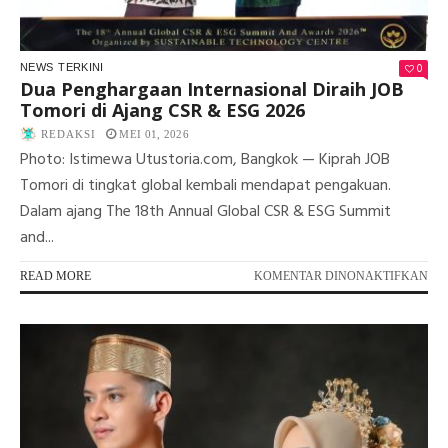
0
NEWS
TERKINI
Dua Penghargaan Internasional Diraih JOB
Tomori di Ajang CSR & ESG 2026
REDAKSI
MEI 01, 2026
Photo: Istimewa Utustoria.com, Bangkok — Kiprah JOB
Tomori di tingkat global kembali mendapat pengakuan.
Dalam ajang The 18th Annual Global CSR & ESG Summit
and...
PA
READ MORE
KOMENTAR DINONAKTIFKAN
DU
PE
IN
DI
JO
TO
DI
AJ
CS