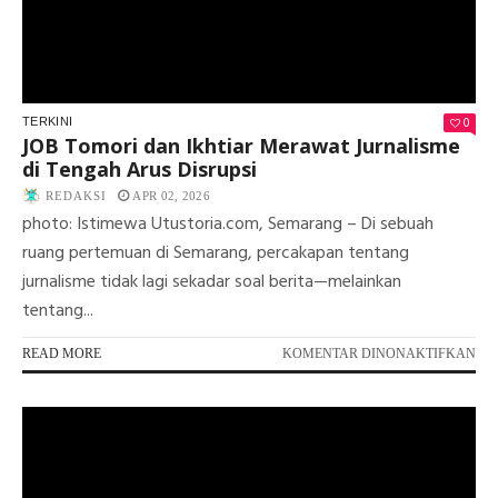
PR
PA
HA
SA
ADJ
0
TERKINI
JOB Tomori dan Ikhtiar Merawat Jurnalisme
di Tengah Arus Disrupsi
REDAKSI
APR 02, 2026
photo: Istimewa Utustoria.com, Semarang – Di sebuah
ruang pertemuan di Semarang, percakapan tentang
jurnalisme tidak lagi sekadar soal berita—melainkan
tentang...
PA
READ MORE
KOMENTAR DINONAKTIFKAN
JO
TO
DA
IK
ME
JU