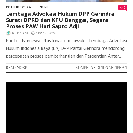
0
POLITIK
SOSIAL
TERKINI
Lembaga Advokasi Hukum DPP Gerindra
Surati DPRD dan KPU Banggai, Segera
Proses PAW Hari Sapto Adji
REDAKSI
APR 12, 2026
Photo : Istimewa Utustoria.com Luwuk – Lembaga Advokasi
Hukum Indonesia Raya (LA) DPP Partai Gerindra mendorong
percepatan proses pemberhentian dan Pergantian Antar...
PA
READ MORE
KOMENTAR DINONAKTIFKAN
LE
AD
HU
DP
GE
SU
DP
DA
KP
BA
SE