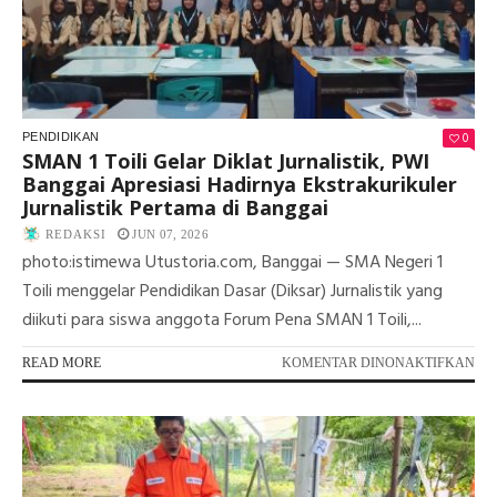
0
PENDIDIKAN
SMAN 1 Toili Gelar Diklat Jurnalistik, PWI
Banggai Apresiasi Hadirnya Ekstrakurikuler
Jurnalistik Pertama di Banggai
REDAKSI
JUN 07, 2026
photo:istimewa Utustoria.com, Banggai — SMA Negeri 1
Toili menggelar Pendidikan Dasar (Diksar) Jurnalistik yang
diikuti para siswa anggota Forum Pena SMAN 1 Toili,...
PA
READ MORE
KOMENTAR DINONAKTIFKAN
SM
1
TOI
GE
DI
JUR