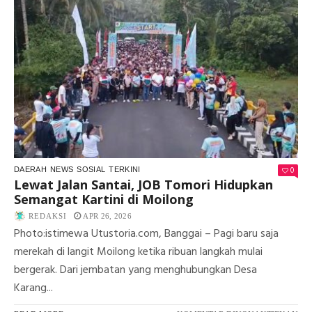
TOI
DI
BA
PE
SP
DR.
VIT
DA
FI
DI
LU
0
DAERAH
NEWS
SOSIAL
TERKINI
Lewat Jalan Santai, JOB Tomori Hidupkan
Semangat Kartini di Moilong
REDAKSI
APR 26, 2026
Photo:istimewa Utustoria.com, Banggai – Pagi baru saja
merekah di langit Moilong ketika ribuan langkah mulai
bergerak. Dari jembatan yang menghubungkan Desa
Karang...