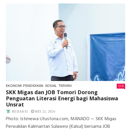
AD
BE
WA
JE
BDI
DA
JO
TO
SA
32
HE
QU
DI
SE
CP
SE
0
EKONOMI
PENDIDIKAN
SOSIAL
TERKINI
SKK Migas dan JOB Tomori Dorong
Penguatan Literasi Energi bagi Mahasiswa
Unsrat
REDAKSI
MEI 22, 2026
Photo: Istimewa Utustoria.com, MANADO — SKK Migas
Perwakilan Kalimantan Sulawesi (Kalsul) bersama JOB