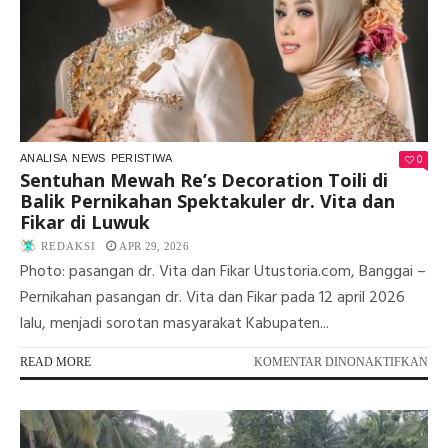
&
ES
202
0
ANALISA
NEWS
PERISTIWA
Sentuhan Mewah Re’s Decoration Toili di
Balik Pernikahan Spektakuler dr. Vita dan
Fikar di Luwuk
REDAKSI
APR 29, 2026
Photo: pasangan dr. Vita dan Fikar Utustoria.com, Banggai –
Pernikahan pasangan dr. Vita dan Fikar pada 12 april 2026
lalu, menjadi sorotan masyarakat Kabupaten...
PA
READ MORE
KOMENTAR DINONAKTIFKAN
SE
ME
RE’
DE