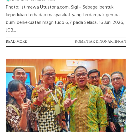
Photo: Istimewa Utustoria.com, Sigi – Sebagai bentuk
kepedulian terhadap masyarakat yang terdampak gempa
bumi berkekuatan magnitudo 6,7 pada Selasa, 16 Juni 2026,
JOB...
PA
READ MORE
KOMENTAR DINONAKTIFKAN
JO
TO
SA
BA
UN
KO
GE
SIG