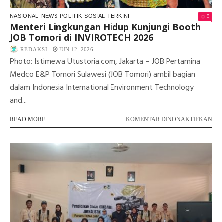
0
NASIONAL
NEWS
POLITIK
SOSIAL
TERKINI
Menteri Lingkungan Hidup Kunjungi Booth
JOB Tomori di INVIROTECH 2026
REDAKSI
JUN 12, 2026
Photo: Istimewa Utustoria.com, Jakarta – JOB Pertamina
Medco E&P Tomori Sulawesi (JOB Tomori) ambil bagian
dalam Indonesia International Environment Technology
and...
PA
READ MORE
KOMENTAR DINONAKTIFKAN
ME
LI
HI
KU
BO
JO
TO
DI
IN
202