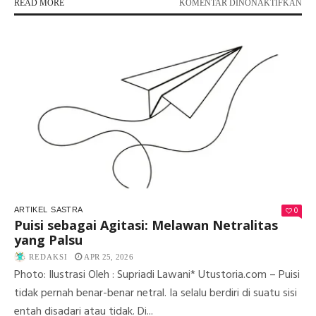
PA
READ MORE
KOMENTAR DINONAKTIFKAN
LE
JA
SAN
JO
TO
HI
SE
KAR
DI
MO
0
ARTIKEL
SASTRA
Puisi sebagai Agitasi: Melawan Netralitas
yang Palsu
REDAKSI
APR 25, 2026
Photo: Ilustrasi Oleh : Supriadi Lawani* Utustoria.com – Puisi
tidak pernah benar-benar netral. Ia selalu berdiri di suatu sisi
entah disadari atau tidak. Di...