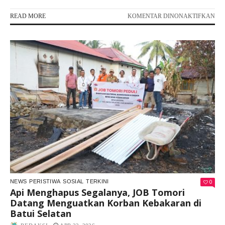
PA
READ MORE
KOMENTAR DINONAKTIFKAN
PUI
SE
AGI
ME
NE
YA
PA
0
NEWS
PERISTIWA
SOSIAL
TERKINI
Api Menghapus Segalanya, JOB Tomori
Datang Menguatkan Korban Kebakaran di
Batui Selatan