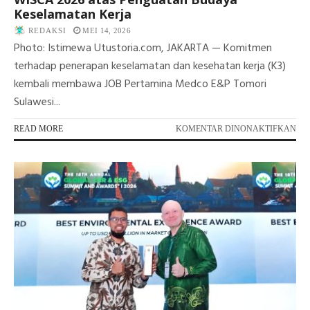
Keselamatan Kerja
REDAKSI
MEI 14, 2026
Photo: Istimewa Utustoria.com, JAKARTA — Komitmen
terhadap penerapan keselamatan dan kesehatan kerja (K3)
kembali membawa JOB Pertamina Medco E&P Tomori
Sulawesi...
PA
READ MORE
KOMENTAR DINONAKTIFKAN
JO
TO
SA
PE
PL
WI
202
AT
PE
BU
KE
KE