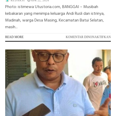
REDAKSI
APR 22, 2026
Photo: istimewa Utustoria.com, BANGGAI – Musibah
kebakaran yang menimpa keluarga Andi Rusli dan istrinya,
Madinah, warga Desa Masing, Kecamatan Batui Selatan,
masih...
PA
READ MORE
KOMENTAR DINONAKTIFKAN
API
ME
SE
JO
TO
DA
ME
KO
KE
DI
BA
SE