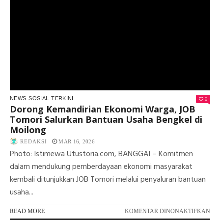
DI
TE
AR
DIS
0
NEWS
SOSIAL
TERKINI
Dorong Kemandirian Ekonomi Warga, JOB
Tomori Salurkan Bantuan Usaha Bengkel di
Moilong
REDAKSI
MAR 16, 2026
Photo: Istimewa Utustoria.com, BANGGAI – Komitmen
dalam mendukung pemberdayaan ekonomi masyarakat
kembali ditunjukkan JOB Tomori melalui penyaluran bantuan
usaha...
PA
READ MORE
KOMENTAR DINONAKTIFKAN
DO