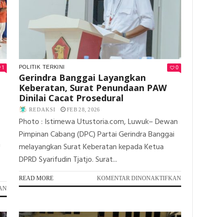
SALURKAN
MASALAH
BANTUAN
AIR
SEMBAKO
BERSIH
1
0
POLITIK
TERKINI
Gerindra Banggai Layangkan
Keberatan, Surat Penundaan PAW
Dinilai Cacat Prosedural
REDAKSI
FEB 28, 2026
Photo : Istimewa Utustoria.com, Luwuk– Dewan
Pimpinan Cabang (DPC) Partai Gerindra Banggai
n
melayangkan Surat Keberatan kepada Ketua
DPRD Syarifudin Tjatjo. Surat...
PADA
READ MORE
KOMENTAR DINONAKTIFKAN
GERINDRA
PADA
AN
BANGGAI
SMK
LAYANGKA
NEGERI
KEBERATAN,
2