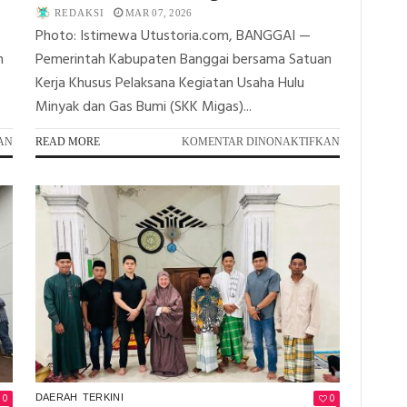
REDAKSI
MAR 07, 2026
Photo: Istimewa Utustoria.com, BANGGAI —
n
Pemerintah Kabupaten Banggai bersama Satuan
Kerja Khusus Pelaksana Kegiatan Usaha Hulu
Minyak dan Gas Bumi (SKK Migas)...
PADA
PADA
AN
READ MORE
KOMENTAR DINONAKTIFKAN
ROADSHOW
RAMADAN
KELEMBAGAAN
PENUH
DI
BERKAH,
BATUI
JOB
SELATAN,
TOMORI
SKK
BERSAMA
MIGAS–
SKK
JOB
MIGAS
TOMORI
SANTUNI
ANGKAT
160
TEMA
ANAK
SINERGI
YATIM
DAN
DI
HARMONI
MOILONG
0
0
DAERAH
TERKINI