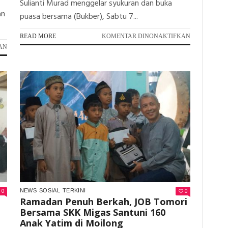
Sulianti Murad menggelar syukuran dan buka
an
puasa bersama (Bukber), Sabtu 7...
PADA
READ MORE
KOMENTAR DINONAKTIFKAN
ULANG
PADA
AN
TAHUN
DPC
KE-
GERINDRA
52,
BANGGAI
SULIANTI
GELAR
MURAD:
SAFARI
PERBANYAK
RAMADHAN
KEBAIKAN
DI
DI
KELURAHAN
RAMADHAN
PAKOWA,
PAGIMANA
0
0
NEWS
SOSIAL
TERKINI
Ramadan Penuh Berkah, JOB Tomori
Bersama SKK Migas Santuni 160
Anak Yatim di Moilong