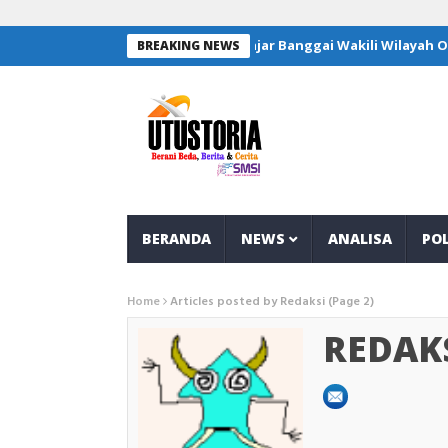
Empat Pelajar Banggai Wakili Wilayah Operasi JOB
BREAKING NEWS
BERANDA
NEWS
ANALISA
POL
Home
Articles posted by Redaksi
(Page 2)
REDAK