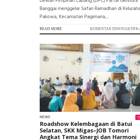
Dewan Pimpinan Cabang (DPC) Partai Gerindra
Banggai menggelar Safari Ramadhan di Kelurah
Pakowa, Kecamatan Pagimana,...
READ MORE
KOMENTAR DINONAKTIFK
NEWS
Roadshow Kelembagaan di Batui
Selatan, SKK Migas–JOB Tomori
Angkat Tema Sinergi dan Harmoni