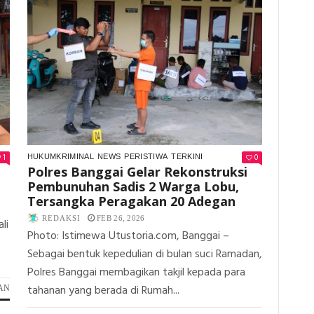
SURAT
TOILI
PENUNDAA
BARAT
PAW
GELAR
DINILAI
PESANTREN
CACAT
KILAT,
PROSEDURA
TEKANKAN
PERGAULAN
REMAJA
HINGGA
KEUTAMAAN
RAMADAN
1
0
HUKUMKRIMINAL
NEWS
PERISTIWA
TERKINI
Polres Banggai Gelar Rekonstruksi
Pembunuhan Sadis 2 Warga Lobu,
Tersangka Peragakan 20 Adegan
REDAKSI
FEB 26, 2026
li
Photo: Istimewa Utustoria.com, Banggai –
Sebagai bentuk kepedulian di bulan suci Ramadan,
Polres Banggai membagikan takjil kepada para
tahanan yang berada di Rumah...
PADA
AN
H.
AKMAL;