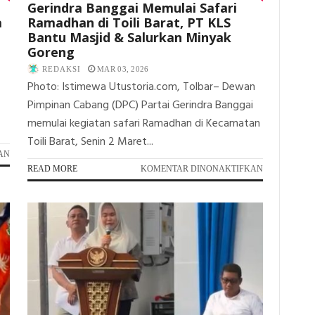
Gerindra Banggai Memulai Safari
a
Ramadhan di Toili Barat, PT KLS
Bantu Masjid & Salurkan Minyak
Goreng
REDAKSI
MAR 03, 2026
Photo: Istimewa Utustoria.com, Tolbar– Dewan
Pimpinan Cabang (DPC) Partai Gerindra Banggai
memulai kegiatan safari Ramadhan di Kecamatan
Toili Barat, Senin 2 Maret...
PADA
AN
CADANGAN
PADA
READ MORE
KOMENTAR DINONAKTIFKAN
GAS
GERINDRA
BANGGAI
BANGGAI
DISEBUT
MEMULAI
ISTIMEWA,
SAFARI
SKK
RAMADHAN
MIGAS
DI
RANGKUL
TOILI
MEDIA
BARAT,
PERKUAT
PT
SINERGI
KLS
INFORMASI