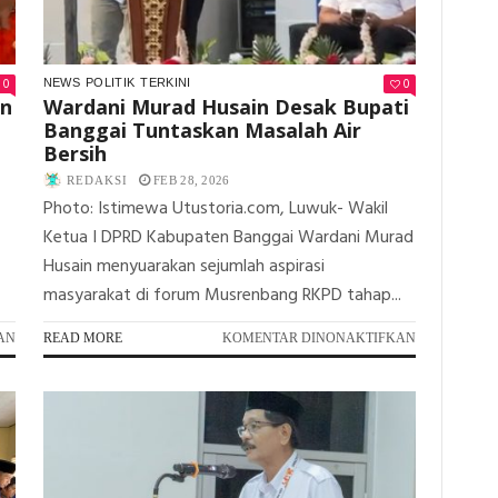
BANTU
MASJID
&
SALURKAN
0
0
NEWS
POLITIK
TERKINI
MINYAK
in
Wardani Murad Husain Desak Bupati
GORENG
Banggai Tuntaskan Masalah Air
Bersih
REDAKSI
FEB 28, 2026
Photo: Istimewa Utustoria.com, Luwuk- Wakil
Ketua I DPRD Kabupaten Banggai Wardani Murad
Husain menyuarakan sejumlah aspirasi
masyarakat di forum Musrenbang RKPD tahap...
PADA
PADA
AN
READ MORE
KOMENTAR DINONAKTIFKAN
PEDULI
WARDANI
WARGA,
MURAD
WARDANI
HUSAIN
MURAD
DESAK
HUSAIN
BUPATI
TURUN
BANGGAI
LANGSUNG
TUNTASKAN