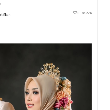
k
0
274
Pada
ktifkan
Sentuhan
Mewah
Re’s
Decoration
Toili
Di
Balik
Pernikahan
Spektakuler
Dr.
Vita
Dan
Fikar
Di
Luwuk