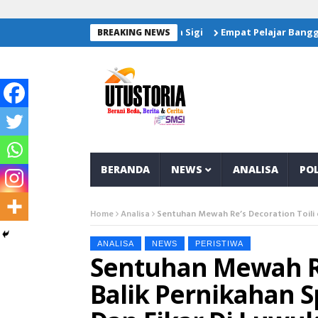
Empat Pelajar Banggai Wakili 
BREAKING NEWS
BERANDA
NEWS
ANALISA
POL
Home
Analisa
Sentuhan Mewah Re’s Decoration Toili d
ANALISA
NEWS
PERISTIWA
Sentuhan Mewah Re’
Balik Pernikahan S