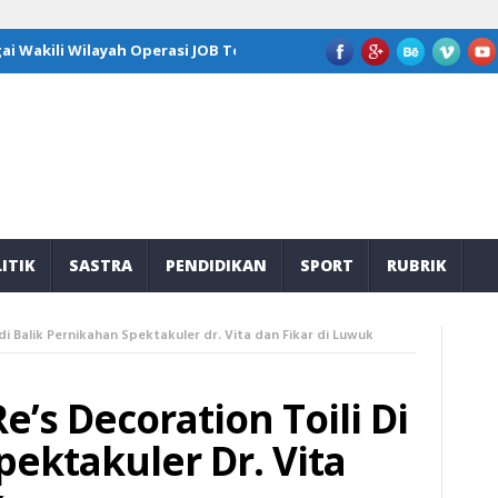
Wilayah Operasi JOB Tomori di Program Kepemimpinan Nasional GFLN
ITIK
SASTRA
PENDIDIKAN
SPORT
RUBRIK
i Balik Pernikahan Spektakuler dr. Vita dan Fikar di Luwuk
s Decoration Toili Di
pektakuler Dr. Vita