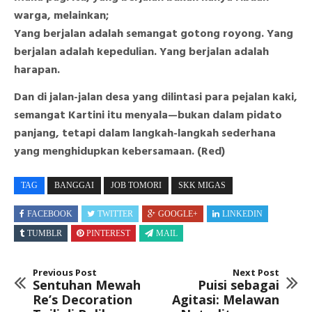
warga, melainkan;
Yang berjalan adalah semangat gotong royong. Yang
berjalan adalah kepedulian. Yang berjalan adalah
harapan.
Dan di jalan-jalan desa yang dilintasi para pejalan kaki,
semangat Kartini itu menyala—bukan dalam pidato
panjang, tetapi dalam langkah-langkah sederhana
yang menghidupkan kebersamaan. (Red)
TAG
BANGGAI
JOB TOMORI
SKK MIGAS
FACEBOOK
TWITTER
GOOGLE+
LINKEDIN
TUMBLR
PINTEREST
MAIL
Previous Post
Next Post
Sentuhan Mewah
Puisi sebagai
Re’s Decoration
Agitasi: Melawan