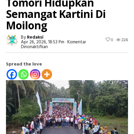
Tomori Hidupkan
Semangat Kartini Di
Moilong
By
Redaksi
0
224
Apr 26, 2026, 18:53 Pm
Komentar
Pada
Dinonaktifkan
Lewat
Jalan
Santai,
Spread the love
JOB
Tomori
Hidupkan
Semangat
Kartini
Di
Moilong