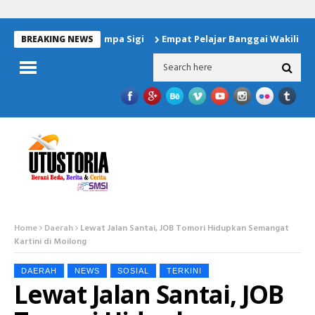
n Untuk Korban Gempa Sigi
Empat Pelajar Banggai Wakili Wila
BREAKING NEWS
Home
Daerah
Lewat Jalan Santai, JOB Tomori Hidupkan Semangat
Kartini di Moilong
DAERAH
NEWS
SOSIAL
TERKINI
Lewat Jalan Santai, JOB