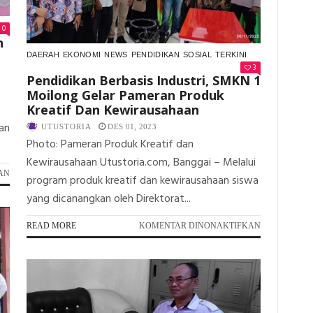
DMF
TERHADAP
0
DUNIA
n
PENDIDIKAN
DAERAH
EKONOMI
NEWS
PENDIDIKAN
SOSIAL
TERKINI
3
Pendidikan Berbasis Industri, SMKN 1
Moilong Gelar Pameran Produk
Kreatif Dan Kewirausahaan
an
UTUSTORIA
DES 01, 2023
Photo: Pameran Produk Kreatif dan
Kewirausahaan Utustoria.com, Banggai – Melalui
PADA
AN
program produk kreatif dan kewirausahaan siswa
TOMORI
yang dicanangkan oleh Direktorat...
MENGAJAR;
TRANSFORMASI
PADA
DAN
READ MORE
KOMENTAR DINONAKTIFKAN
PENDIDIKAN
EDUKASI
BERBASIS
MEMBANGUN
INDUSTRI,
GENERASI
SMKN
1
MOILONG