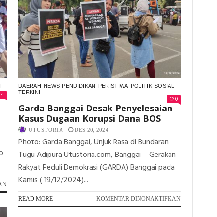
I
DAERAH
NEWS
PENDIDIKAN
PERISTIWA
POLITIK
SOSIAL
TERKINI
4
0
Garda Banggai Desak Penyelesaian
Kasus Dugaan Korupsi Dana BOS
UTUSTORIA
DES 20, 2024
Photo: Garda Banggai, Unjuk Rasa di Bundaran
p
Tugu Adipura Utustoria.com, Banggai – Gerakan
Rakyat Peduli Demokrasi (GARDA) Banggai pada
Kamis ( 19/12/2024)...
PADA
AN
SMANSU
PADA
READ MORE
KOMENTAR DINONAKTIFKAN
BERANI
GARDA
BERBAHASA
BANGGAI