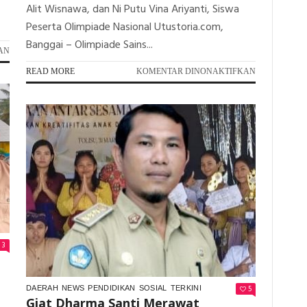
Alit Wisnawa, dan Ni Putu Vina Ariyanti, Siswa
Peserta Olimpiade Nasional Utustoria.com,
Banggai – Olimpiade Sains...
PADA
AN
KOLABORASI
PADA
READ MORE
KOMENTAR DINONAKTIFKAN
PEMERINTAH
SMA
DESA
NEGERI
DAN
TOLISU:
SEKOLAH
PERJALANA
DORONG
MENUJU
PRESTASI
PRESTASI
SISWA
DI
SMAN
OLIMPIADE
TOLISU
SAINS
KE
NASIONAL
LEVEL
NASIONAL
3
5
DAERAH
NEWS
PENDIDIKAN
SOSIAL
TERKINI
Giat Dharma Santi Merawat