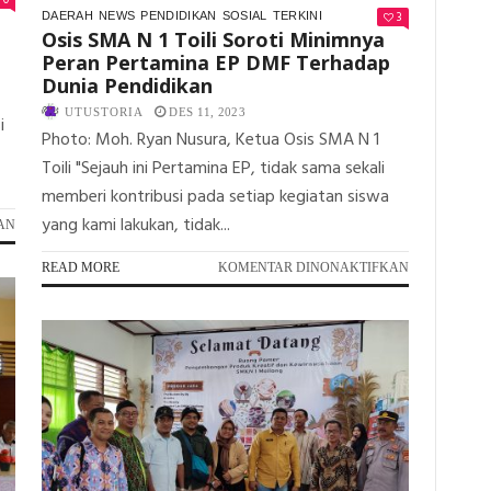
3
DAERAH
NEWS
PENDIDIKAN
SOSIAL
TERKINI
Osis SMA N 1 Toili Soroti Minimnya
Peran Pertamina EP DMF Terhadap
Dunia Pendidikan
UTUSTORIA
DES 11, 2023
i
Photo: Moh. Ryan Nusura, Ketua Osis SMA N 1
Toili "Sejauh ini Pertamina EP, tidak sama sekali
memberi kontribusi pada setiap kegiatan siswa
yang kami lakukan, tidak...
PADA
AN
GAJI
LAMBAT,
PADA
READ MORE
KOMENTAR DINONAKTIFKAN
GURU
OSIS
DI
SMA
SULTENG
N
AKAN
1
MOGOK
TOILI
NGAJAR!
SOROTI
MINIMNYA
PERAN
PERTAMINA
EP