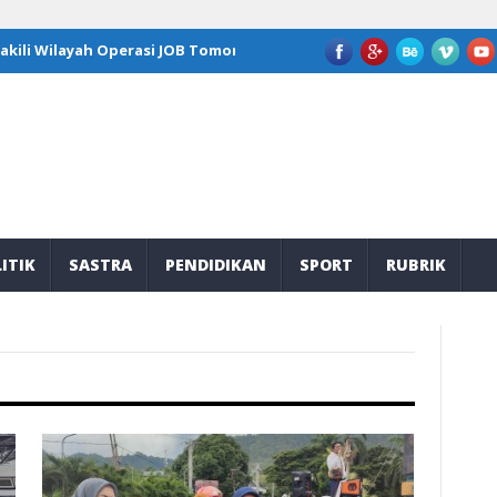
ah Operasi JOB Tomori di Program Kepemimpinan Nasional GFLN 202
ITIK
SASTRA
PENDIDIKAN
SPORT
RUBRIK