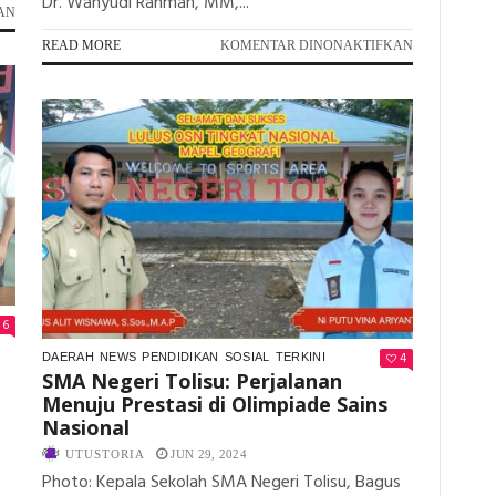
Dr. Wahyudi Rahman, MM,...
PADA
AN
MINIM
PADA
READ MORE
KOMENTAR DINONAKTIFKAN
PERHATIAN;
SINERGI
SISWA
FEB
–
UNISMUH
SISWI
LUWUK
DI
DAN
BUNTA
BMT
HARUS
AL
NAIK
MUHAJIRIN;
TUMPANGAN
MEMBANGU
BERESIKO
SDM
UNTUK
UNGGUL
SEKOLAH!
DI
SEKTOR
6
KEUANGAN
4
DAERAH
NEWS
PENDIDIKAN
SOSIAL
TERKINI
SYARIAH
SMA Negeri Tolisu: Perjalanan
Menuju Prestasi di Olimpiade Sains
Nasional
UTUSTORIA
JUN 29, 2024
Photo: Kepala Sekolah SMA Negeri Tolisu, Bagus