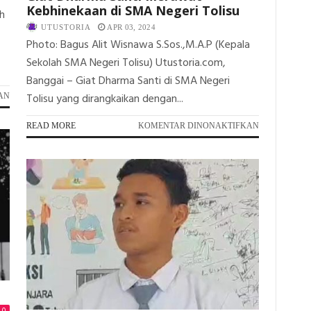
Kebhinekaan di SMA Negeri Tolisu
h
UTUSTORIA
APR 03, 2024
Photo: Bagus Alit Wisnawa S.Sos.,M.A.P (Kepala
Sekolah SMA Negeri Tolisu) Utustoria.com,
Banggai – Giat Dharma Santi di SMA Negeri
Tolisu yang dirangkaikan dengan...
PADA
AN
SMPN
9
PADA
READ MORE
KOMENTAR DINONAKTIFKAN
TOILI:
GIAT
DARI
DHARMA
AWAL
SANTI
SEDERHANA
MERAWAT
HINGGA
KEBHINEKA
PRESTASI
DI
MEMBANGGAKAN
SMA
DI
NEGERI
OSN
TOLISU
TINGKAT
KABUPATEN
0