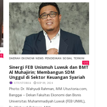
INGGRIS!
DESAK
PENYELESAI
KASUS
DUGAAN
KORUPSI
DANA
BOS
I
0
DAERAH
EKONOMI
NEWS
PENDIDIKAN
SOSIAL
TERKINI
0
Sinergi FEB Unismuh Luwuk dan BMT
Al Muhajirin; Membangun SDM
Unggul di Sektor Keuangan Syariah
UTUSTORIA
SEP 09, 2024
Photo: Dr. Wahyudi Rahman, MM Utustoria.com,
Banggai – Dekan Fakultas Ekonomi dan Bisnis
Universitas Muhammadiyah Luwuk (FEB UNML),