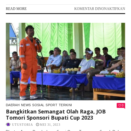
PA
READ MORE
KOMENTAR DINONAKTIFKAN
SE
HU
BH
–
77,
PO
TOI
GE
OL
BE
TNI
–
POL
0
DAERAH
NEWS
SOSIAL
SPORT
TERKINI
Bangkitkan Semangat Olah Raga, JOB
Tomori Sponsori Bupati Cup 2023
UTUSTORIA
MEI 31, 2023