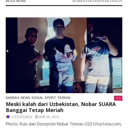
PA
READ MORE
KOMENTAR DINONAKTIFKAN
PO
KE-
22
SU
TE
DI
BA
RE
BE
KO
PA
DO
PE
ME
0
DAERAH
NEWS
SOSIAL
SPORT
TERKINI
Meski kalah dari Uzbekistan, Nobar SUARA
Banggai Tetap Meriah
UTUSTORIA
APR 30, 2024
Photo: Kuis dan Doorprize Nobar Timnas U23 Utustoria.com,