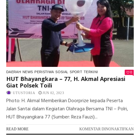
TE
DA
SE
FC
0
DAERAH
NEWS
PERISTIWA
SOSIAL
SPORT
TERKINI
HUT Bhayangkara – 77, H. Akmal Apresiasi
Giat Polsek Toili
UTUSTORIA
JUN 02, 2023
Photo: H. Akmal Memberikan Doorprize kepada Peserta
Jalan Santai dalam Kegiatan Olahraga Bersama TNI – Polri,
HUT Bhayangkara 77 (Sumber: Reza Fauzi)...
PA
READ MORE
KOMENTAR DINONAKTIFKAN
HU