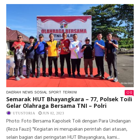
BH
–
77,
H.
AK
APR
GIA
PO
TOI
0
DAERAH
NEWS
SOSIAL
SPORT
TERKINI
Semarak HUT Bhayangkara – 77, Polsek Toili
Gelar Olahraga Bersama TNI – Polri
UTUSTORIA
JUN 02, 2023
Photo: Foto Bersama Kapolsek Toili dengan Para Undangan
(Reza Fauzi) "Kegiatan ini merupakan perintah dari atasan,
selain bagian dari peringatan HUT Bhayangkara, kami...