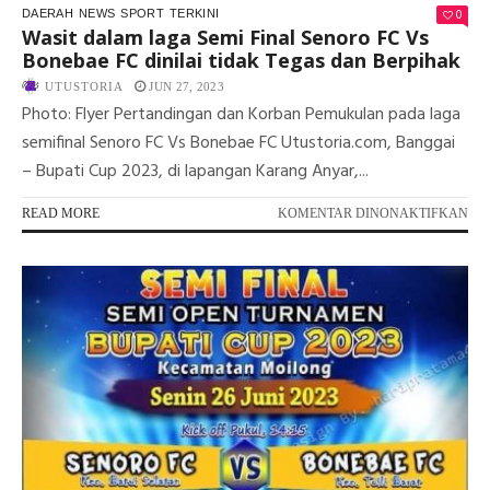
0
DAERAH
NEWS
SPORT
TERKINI
Wasit dalam laga Semi Final Senoro FC Vs
Bonebae FC dinilai tidak Tegas dan Berpihak
UTUSTORIA
JUN 27, 2023
Photo: Flyer Pertandingan dan Korban Pemukulan pada laga
semifinal Senoro FC Vs Bonebae FC Utustoria.com, Banggai
– Bupati Cup 2023, di lapangan Karang Anyar,...
PA
READ MORE
KOMENTAR DINONAKTIFKAN
WA
DA
LA
SE
FI
SE
FC
VS
BO
FC
DIN
TI
TE