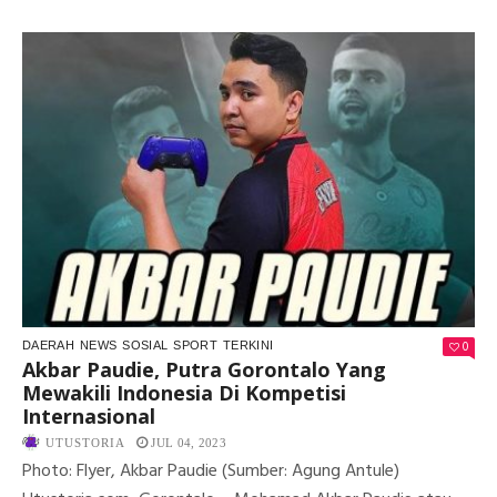
DI
SE
OP
TU
ME
PIA
HA
RA
CU
1
202
DI
KA
BA
0
DAERAH
NEWS
SOSIAL
SPORT
TERKINI
Akbar Paudie, Putra Gorontalo Yang
Mewakili Indonesia Di Kompetisi
Internasional
UTUSTORIA
JUL 04, 2023
Photo: Flyer, Akbar Paudie (Sumber: Agung Antule)