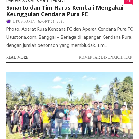
0
DAERAH
SOSIAL
SPORT
TERKINI
Sunarto dan Tim Harus Kembali Mengakui
Keunggulan Cendana Pura FC
UTUSTORIA
OKT 21, 2023
Photo: Aparat Rusa Kencana FC dan Aparat Cendana Pura FC
Utustoria.com, Banggai – Berlaga di lapangan Cendana Pura,
dengan jumlah penonton yang membludak, tim...
PA
READ MORE
KOMENTAR DINONAKTIFKAN
SU
DA
TI
HA
KE
ME
KE
CE
PU
FC