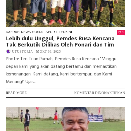
0
DAERAH
NEWS
SOSIAL
SPORT
TERKINI
Lebih dulu Unggul, Pemdes Rusa Kencana
Tak Berkutik Dilibas Oleh Ponari dan Tim
UTUSTORIA
OKT 08, 2023
Photo: Tim Tuan Rumah, Pemdes Rusa Kencana "Minggu
depan kami yang akan datang bertamu dan memastikan
kemenangan. Kami datang, kami bertempur, dan Kami
Menang!" Ujar...
PA
READ MORE
KOMENTAR DINONAKTIFKAN
LEB
DU
UN
PE
RU
KE