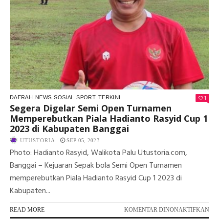
TA
BE
DIL
OL
PO
DA
TI
1
DAERAH
NEWS
SOSIAL
SPORT
TERKINI
Segera Digelar Semi Open Turnamen
Memperebutkan Piala Hadianto Rasyid Cup 1
2023 di Kabupaten Banggai
UTUSTORIA
SEP 05, 2023
Photo: Hadianto Rasyid, Walikota Palu Utustoria.com,
Banggai – Kejuaran Sepak bola Semi Open Turnamen
memperebutkan Piala Hadianto Rasyid Cup 1 2023 di
Kabupaten...
PA
READ MORE
KOMENTAR DINONAKTIFKAN
SE