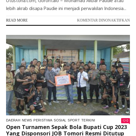
Utustoria.com, Gorontalo – Mohamad Akbar Paudie atau
lebih akrab disapa Paudie ini menjadi perwakilan Indonesia...
PA
READ MORE
KOMENTAR DINONAKTIFKAN
AK
PAU
PU
GO
YA
ME
IN
DI
KO
IN
0
DAERAH
NEWS
PERISTIWA
SOSIAL
SPORT
TERKINI
Open Turnamen Sepak Bola Bupati Cup 2023
Yang Disponsori JOB Tomori Resmi Ditutup