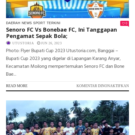
DA
BE
0
DAERAH
NEWS
SPORT
TERKINI
Senoro FC Vs Bonebae FC, Ini Tanggapan
Pengamat Sepak Bola;
UTUSTORIA
JUN 26, 2023
Photo: Flyer Bupati Cup 2023 Utustoria.com, Banggai –
Bupati Cup 2023 yang digelar di Lapangan Karang Anyar,
Kecamatan Moilong mempertemukan Senoro FC dan Bone
Bae...
PA
READ MORE
KOMENTAR DINONAKTIFKAN
SE
FC
VS
BO
FC,
INI
TA
PE