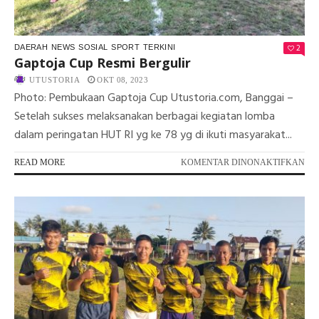
2
DAERAH
NEWS
SOSIAL
SPORT
TERKINI
Gaptoja Cup Resmi Bergulir
UTUSTORIA
OKT 08, 2023
Photo: Pembukaan Gaptoja Cup Utustoria.com, Banggai –
Setelah sukses melaksanakan berbagai kegiatan lomba
dalam peringatan HUT RI yg ke 78 yg di ikuti masyarakat...
PA
READ MORE
KOMENTAR DINONAKTIFKAN
GA
CU
RE
BE