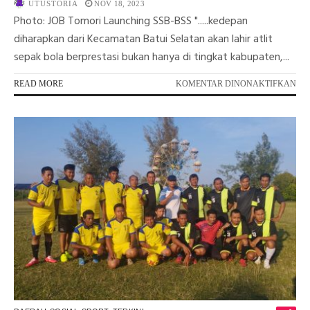
UTUSTORIA
NOV 18, 2023
Photo: JOB Tomori Launching SSB-BSS ".....kedepan
diharapkan dari Kecamatan Batui Selatan akan lahir atlit
sepak bola berprestasi bukan hanya di tingkat kabupaten,...
PA
READ MORE
KOMENTAR DINONAKTIFKAN
JO
TO
BU
SE
SE
BO