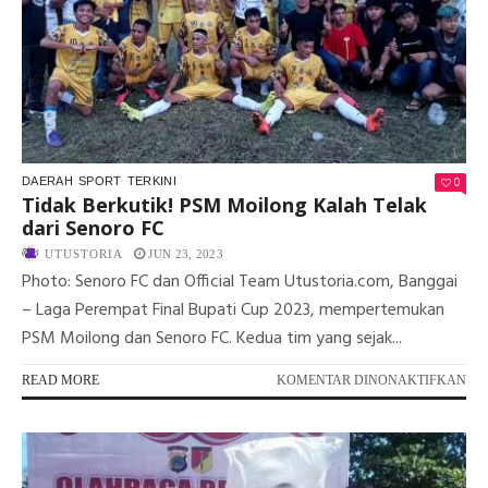
SE
BO
0
DAERAH
SPORT
TERKINI
Tidak Berkutik! PSM Moilong Kalah Telak
dari Senoro FC
UTUSTORIA
JUN 23, 2023
Photo: Senoro FC dan Official Team Utustoria.com, Banggai
– Laga Perempat Final Bupati Cup 2023, mempertemukan
PSM Moilong dan Senoro FC. Kedua tim yang sejak...
PA
READ MORE
KOMENTAR DINONAKTIFKAN
TI
BE
PS
MO
KA