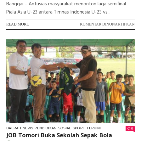
Banggai – Antusias masyarakat menonton laga semifinal
Piala Asia U-23 antara Timnas Indonesia U-23 vs...
PA
READ MORE
KOMENTAR DINONAKTIFKAN
ME
KA
DA
UZ
NO
SU
BA
TE
ME
0
DAERAH
NEWS
PENDIDIKAN
SOSIAL
SPORT
TERKINI
JOB Tomori Buka Sekolah Sepak Bola