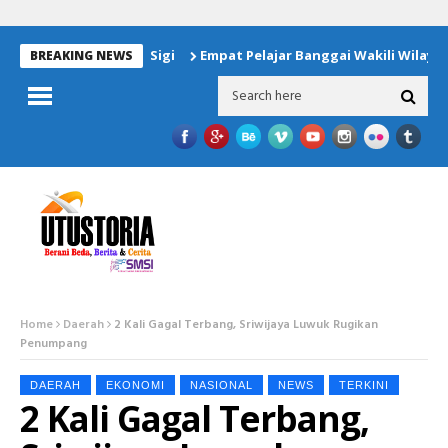
ntuk Korban Gempa Sigi
Empat Pelajar Banggai Wakili Wilayah
BREAKING NEWS
Home
Daerah
2 Kali Gagal Terbang, Sriwijaya Luwuk Rugikan
Penumpang
DAERAH
EKONOMI
NASIONAL
NEWS
TERKINI
2 Kali Gagal Terbang,