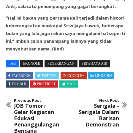
Anti, salasatu penumpang yang gagal berangkat.
“Hal ini bukan yang pertama kali terjadi dalam histori
keberangkatan maskapai Sriwijaya Luwuk, beberapa
bulan yang lalu juga rekan saya mengalami hal seperti
ini.” Imbuh calon penumpang lainnya yang tidak
menyebutkan nama. (Red)
TAG
EKONOMI
PENERBANGAN
SRIWIJAYA AIR
FACEBOOK
TWITTER
GOOGLE+
LINKEDIN
TUMBLR
PINTEREST
MAIL
Previous Post
Next Post
JOB Tomori
Serigala -
Gelar Kegiatan
Serigala Dalam
Edukasi
Barisan
Penanggulangan
Demonstran
Bencana