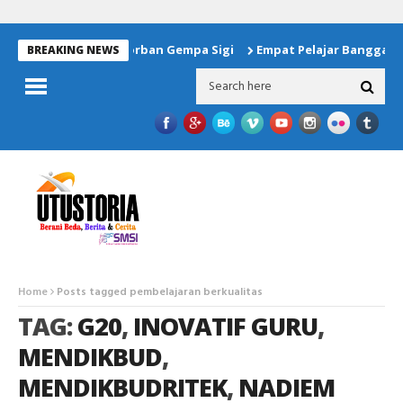
kan Bantuan Untuk Korban Gempa Sigi
Empat Pelajar Banggai Wa
BREAKING NEWS
Home
Posts tagged pembelajaran berkualitas
TAG:
G20
,
INOVATIF GURU
,
MENDIKBUD
,
MENDIKBUDRITEK
,
NADIEM