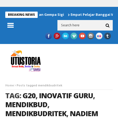
 Bantuan Untuk Korban Gempa Sigi
Empat Pelajar Banggai Waki
BREAKING NEWS
Home
Posts tagged mendikbudritek
TAG:
G20
,
INOVATIF GURU
,
MENDIKBUD
,
MENDIKBUDRITEK
,
NADIEM