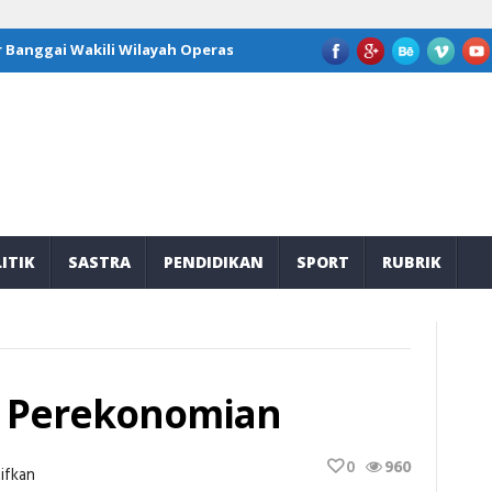
ggai Wakili Wilayah Operasi JOB Tomori di Program Kepemimpinan 
ITIK
SASTRA
PENDIDIKAN
SPORT
RUBRIK
m Perekonomian
0
960
Pada
ifkan