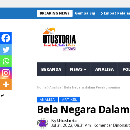
 Salurkan Bantuan Untuk Korban Gempa Sigi
Empat Pelajar Ban
BREAKING NEWS
BERANDA
NEWS
ANALISA
POL
Home
Analisa
Bela Negara dalam Perekonomian
ANALISA
ARTIKEL
Bela Negara Dala
By
Utustoria
Jul 31, 2022, 08:31 Am
Komentar Dinonakt