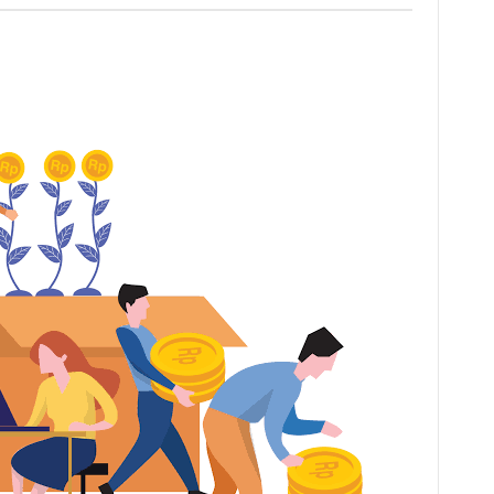
Bela
Negara
Dalam
Perekonomian