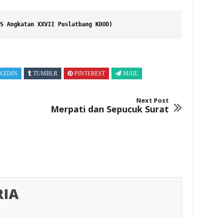
S Angkatan XXVII Puslatbang KDOD)
KEDIN
TUMBLR
PINTEREST
MAIL
Next Post
Merpati dan Sepucuk Surat
RIA