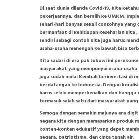
Di saat dunia dilanda Covid-19, kita keta
pekerjaannya, dan beralih ke UMKM. Impl
sehari-hari banyak sekali contohnya yang 
bermanfaat di kehidupan keseharian kita , b
sendiri sebagi contoh kita juga harus me
usaha-usaha menengah ke bawah bisa terba
Kita sadari di era pak Jokowi ini pereko
masyarakat yang mempunyai usaha-usaha ke
juga sudah mulai Kembali berinvestasi di n
berdatangan ke Indonesia. Dengan kondisi 
harus selalu memperkenalkan dan bangga d
termasuk salah satu dari masyarakat yang
Semoga dengan semakin majunya era digita
negara kita dengan memasarkan produk m
konten-konten edukatif yang dapat membua
negara, patriotisme, dan cinta tanah air.