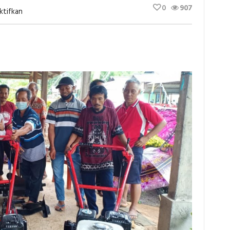
0
907
Pada
ktifkan
Kelompok
Tani
Di
Lembo
Raya
Terima
Bantuan
Hand
Traktor