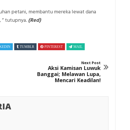
uhan petani, membantu mereka lewat dana
, ” tutupnya.
(Red)
KEDIN
TUMBLR
PINTEREST
MAIL
Next Post
Aksi Kamisan Luwuk
Banggai; Melawan Lupa,
Mencari Keadilan!
RIA