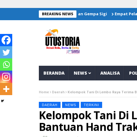
ori Salurkan Bantuan Untuk Korban Gempa Sigi
Empat Pelajar 
BREAKING NEWS
BERANDA
NEWS
ANALISA
POL
Home
Daerah
Kelompok Tani Di Lembo Raya Terima 
DAERAH
NEWS
TERKINI
Kelompok Tani Di 
Bantuan Hand Trak