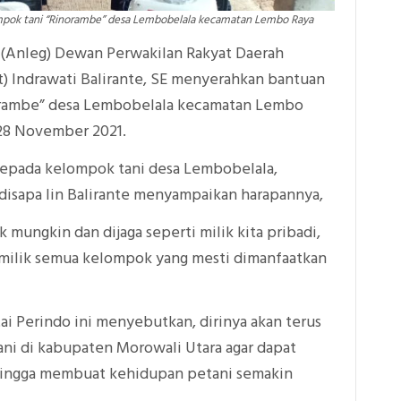
mpok tani “Rinorambe” desa Lembobelala kecamatan Lembo Raya
if (Anleg) Dewan Perwakilan Rakyat Daerah
) Indrawati Balirante, SE menyerahkan bantuan
norambe” desa Lembobelala kecamatan Lembo
28 November 2021.
kepada kelompok tani desa Lembobelala,
b disapa Iin Balirante menyampaikan harapannya,
mungkin dan dijaga seperti milik kita pribadi,
i milik semua kelompok yang mesti dimanfaatkan
tai Perindo ini menyebutkan, dirinya akan terus
i di kabupaten Morowali Utara agar dapat
hingga membuat kehidupan petani semakin