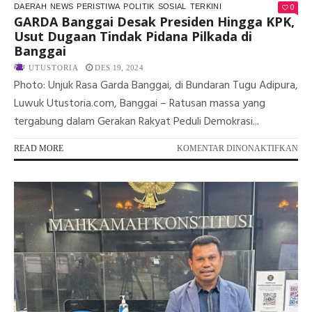
0
DAERAH
NEWS
PERISTIWA
POLITIK
SOSIAL
TERKINI
GARDA Banggai Desak Presiden Hingga KPK,
Usut Dugaan Tindak Pidana Pilkada di
Banggai
UTUSTORIA
DES 19, 2024
Photo: Unjuk Rasa Garda Banggai, di Bundaran Tugu Adipura,
Luwuk Utustoria.com, Banggai – Ratusan massa yang
tergabung dalam Gerakan Rakyat Peduli Demokrasi...
PA
READ MORE
KOMENTAR DINONAKTIFKAN
GA
BA
DE
PR
HI
KPK
US
DU
TI
PI
PI
DI