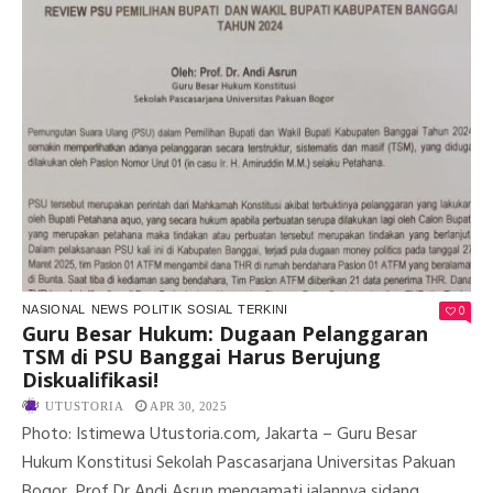
0
NASIONAL
NEWS
POLITIK
SOSIAL
TERKINI
Guru Besar Hukum: Dugaan Pelanggaran
TSM di PSU Banggai Harus Berujung
Diskualifikasi!
UTUSTORIA
APR 30, 2025
Photo: Istimewa Utustoria.com, Jakarta – Guru Besar
Hukum Konstitusi Sekolah Pascasarjana Universitas Pakuan
Bogor, Prof Dr Andi Asrun mengamati jalannya sidang...