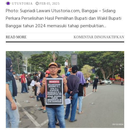
UTUSTORIA
FEB 05, 2025
Photo: Supriadi Lawani Utustoria.com, Banggai – Sidang
Perkara Perselisihan Hasil Pemilihan Bupati dan Wakil Bupati
Banggai tahun 2024 memasuki tahap pembuktian...
PA
READ MORE
KOMENTAR DINONAKTIFKAN
ME
SI
PE
DI
MK
BU
SA
HE
DA
HE
SE
AM
CU