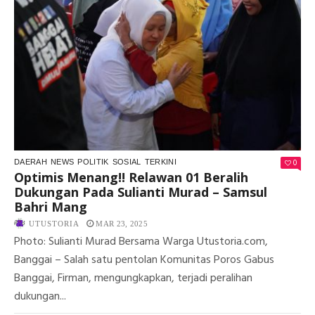
MU
SA
BA
MA
DIP
ME
DI
PS
PI
BA
0
DAERAH
NEWS
POLITIK
SOSIAL
TERKINI
Optimis Menang!! Relawan 01 Beralih
Dukungan Pada Sulianti Murad – Samsul
Bahri Mang
UTUSTORIA
MAR 23, 2025
Photo: Sulianti Murad Bersama Warga Utustoria.com,
Banggai – Salah satu pentolan Komunitas Poros Gabus
Banggai, Firman, mengungkapkan, terjadi peralihan
dukungan...