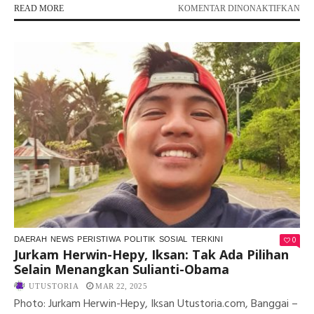
PA
READ MORE
KOMENTAR DINONAKTIFKAN
OPT
ME
RE
01
BE
DU
PA
SUL
MU
–
SA
BA
MA
0
DAERAH
NEWS
PERISTIWA
POLITIK
SOSIAL
TERKINI
Jurkam Herwin-Hepy, Iksan: Tak Ada Pilihan
Selain Menangkan Sulianti-Obama
UTUSTORIA
MAR 22, 2025
Photo: Jurkam Herwin-Hepy, Iksan Utustoria.com, Banggai –