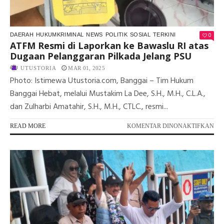
TI
JA
RU
0
DAERAH
HUKUMKRIMINAL
NEWS
POLITIK
SOSIAL
TERKINI
ATFM Resmi di Laporkan ke Bawaslu RI atas
Dugaan Pelanggaran Pilkada Jelang PSU
UTUSTORIA
MAR 01, 2025
Photo: Istimewa Utustoria.com, Banggai – Tim Hukum
Banggai Hebat, melalui Mustakim La Dee, S.H., M.H., C.L.A.,
dan Zulharbi Amatahir, S.H., M.H., CTLC., resmi...
PA
READ MORE
KOMENTAR DINONAKTIFKAN
AT
RE
DI
LA
KE
BA
RI
AT
DU
PE