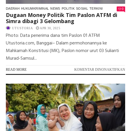
0
DAERAH
HUKUMKRIMINAL
NEWS
POLITIK
SOSIAL
TERKINI
Dugaan Money Politik Tim Paslon ATFM di
Simra dibagi 3 Gelombang
UTUSTORIA
APR 30, 2025
Photo: Data penerima dana tim Paslon 01 ATFM
Utustoria.com, Banggai– Dalam permohonannya ke
Mahkamah Konstitusi (MK), Paslon nomor urut 03 Sulianti
Murad-Samsul...
PA
READ MORE
KOMENTAR DINONAKTIFKAN
DU
MO
POL
TI
PA
AT
DI
SI
DI
3
GE