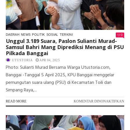
0
DAERAH
NEWS
POLITIK
SOSIAL
TERKINI
Unggul 3.189 Suara, Paslon Sulianti Murad-
Samsul Bahri Mang Diprediksi Menang di PSU
Pilkada Banggai
UTUSTORIA
APR 04, 2025
Photo: Sulianti Murad Bersama Warga Utustoria.com,
Banggai -Tanggal 5 April 2025, KPU Banggai menggelar
pemungutan suara ulang (PSU) di Kecamatan Toili dan
Simpang Raya,...
PA
READ MORE
KOMENTAR DINONAKTIFKAN
UN
3.1
SU
PA
SUL