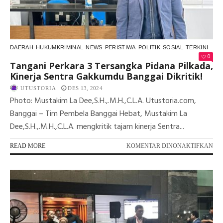
BA
DAERAH
HUKUMKRIMINAL
NEWS
PERISTIWA
POLITIK
SOSIAL
TERKINI
0
Tangani Perkara 3 Tersangka Pidana Pilkada,
Kinerja Sentra Gakkumdu Banggai Dikritik!
UTUSTORIA
DES 13, 2024
Photo: Mustakim La Dee,S.H.,.M.H.,C.L.A. Utustoria.com,
Banggai – Tim Pembela Banggai Hebat, Mustakim La
Dee,S.H.,.M.H.,C.L.A. mengkritik tajam kinerja Sentra...
PA
READ MORE
KOMENTAR DINONAKTIFKAN
TA
PE
3
TE
PI
PI
KI
SE