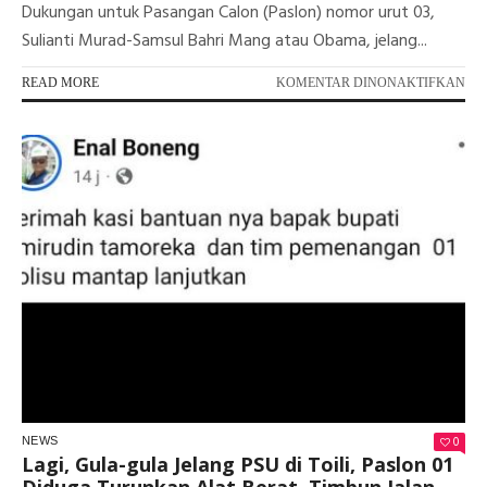
Dukungan untuk Pasangan Calon (Paslon) nomor urut 03,
Sulianti Murad-Samsul Bahri Mang atau Obama, jelang...
PA
READ MORE
KOMENTAR DINONAKTIFKAN
JU
HE
HEP
IKS
TA
AD
PIL
SE
ME
SUL
OB
0
NEWS
Lagi, Gula-gula Jelang PSU di Toili, Paslon 01