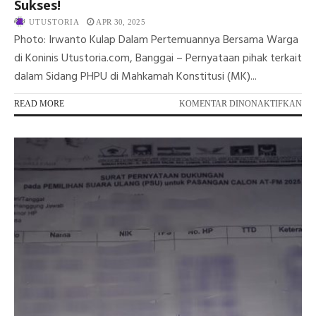
Sukses!
UTUSTORIA
APR 30, 2025
Photo: Irwanto Kulap Dalam Pertemuannya Bersama Warga
di Koninis Utustoria.com, Banggai – Pernyataan pihak terkait
dalam Sidang PHPU di Mahkamah Konstitusi (MK)...
PA
READ MORE
KOMENTAR DINONAKTIFKAN
PE
DI
KO
JE
PSU
IR
KU
PE
DIR
SE
KE
TI
SU