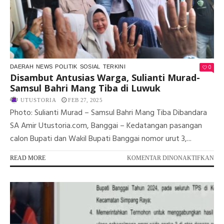
PI
JE
PS
0
DAERAH
NEWS
POLITIK
SOSIAL
TERKINI
Disambut Antusias Warga, Sulianti Murad-
Samsul Bahri Mang Tiba di Luwuk
UTUSTORIA
FEB 27, 2025
Photo: Sulianti Murad – Samsul Bahri Mang Tiba Dibandara
SA Amir Utustoria.com, Banggai – Kedatangan pasangan
calon Bupati dan Wakil Bupati Banggai nomor urut 3,...
PA
READ MORE
KOMENTAR DINONAKTIFKAN
DI
AN
WA
SUL
MU
SA
BA