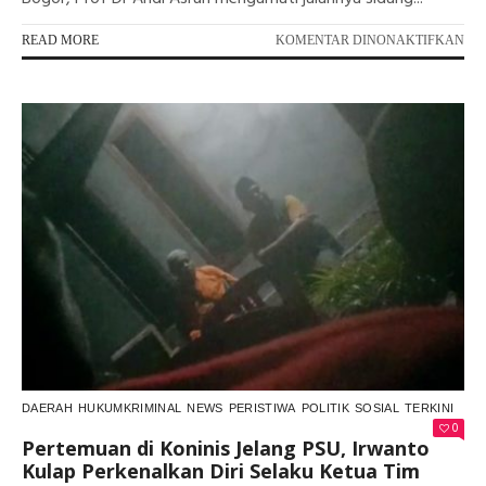
PA
READ MORE
KOMENTAR DINONAKTIFKAN
GU
BE
HU
DU
PE
TS
DI
PS
BA
HA
BE
DIS
DAERAH
HUKUMKRIMINAL
NEWS
PERISTIWA
POLITIK
SOSIAL
TERKINI
0
Pertemuan di Koninis Jelang PSU, Irwanto
Kulap Perkenalkan Diri Selaku Ketua Tim