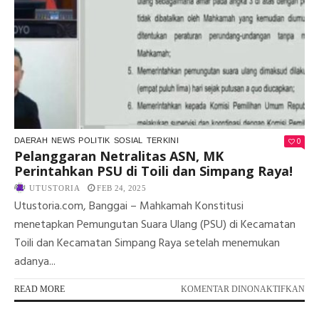
MA
TIB
DI
LU
0
DAERAH
NEWS
POLITIK
SOSIAL
TERKINI
Pelanggaran Netralitas ASN, MK
Perintahkan PSU di Toili dan Simpang Raya!
UTUSTORIA
FEB 24, 2025
Utustoria.com, Banggai – Mahkamah Konstitusi
menetapkan Pemungutan Suara Ulang (PSU) di Kecamatan
Toili dan Kecamatan Simpang Raya setelah menemukan
adanya...
PA
READ MORE
KOMENTAR DINONAKTIFKAN
PE
NE