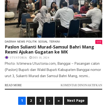
GA
BA
DIK
0
DAERAH
NEWS
POLITIK
SOSIAL
TERKINI
Paslon Sulianti Murad-Samsul Bahri Mang
Resmi Ajukan Gugatan ke MK
UTUSTORIA
DES 10, 2024
Photo: Istimewa Utustoria.com, Banggai – Pasangan calon
(Paslon) Bupati dan Wakil Bupati Kabupaten Banggai nomor
urut 3, Sulianti Murad dan Samsul Bahri Mang, resmi...
PA
READ MORE
KOMENTAR DINONAKTIFKAN
PA
SUL
MU
1
2
3
›
»
Next Page
SA