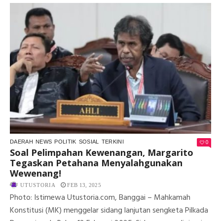
ASN
MK
PE
PS
DI
TOI
DA
SI
RA
0
DAERAH
NEWS
POLITIK
SOSIAL
TERKINI
Soal Pelimpahan Kewenangan, Margarito
Tegaskan Petahana Menyalahgunakan
Wewenang!
UTUSTORIA
FEB 13, 2025
Photo: Istimewa Utustoria.com, Banggai – Mahkamah
Konstitusi (MK) menggelar sidang lanjutan sengketa Pilkada