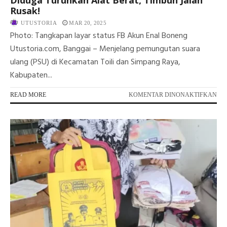
Diduga Turunkan Alat Berat, Timbun Jalan
Rusak!
UTUSTORIA
MAR 20, 2025
Photo: Tangkapan layar status FB Akun Enal Boneng
Utustoria.com, Banggai – Menjelang pemungutan suara
ulang (PSU) di Kecamatan Toili dan Simpang Raya,
Kabupaten...
PA
READ MORE
KOMENTAR DINONAKTIFKAN
LAG
GU
GU
JE
PS
DI
TOI
PA
01
DI
TU
AL
BER