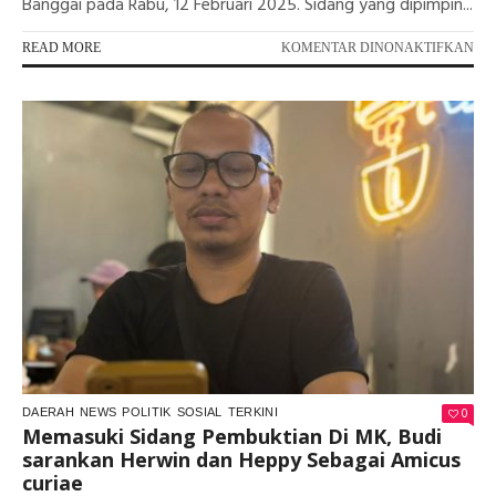
Banggai pada Rabu, 12 Februari 2025. Sidang yang dipimpin...
PA
READ MORE
KOMENTAR DINONAKTIFKAN
SO
PE
KE
MA
TE
PE
ME
WE
0
DAERAH
NEWS
POLITIK
SOSIAL
TERKINI
Memasuki Sidang Pembuktian Di MK, Budi
sarankan Herwin dan Heppy Sebagai Amicus
curiae