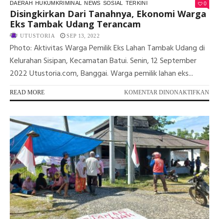
0
DAERAH
HUKUMKRIMINAL
NEWS
SOSIAL
TERKINI
Disingkirkan Dari Tanahnya, Ekonomi Warga
Eks Tambak Udang Terancam
UTUSTORIA
SEP 13, 2022
Photo: Aktivitas Warga Pemilik Eks Lahan Tambak Udang di
Kelurahan Sisipan, Kecamatan Batui. Senin, 12 September
2022 Utustoria.com, Banggai. Warga pemilik lahan eks...
PA
READ MORE
KOMENTAR DINONAKTIFKAN
DI
DA
TA
EK
WA
EK
TA
UD
TE