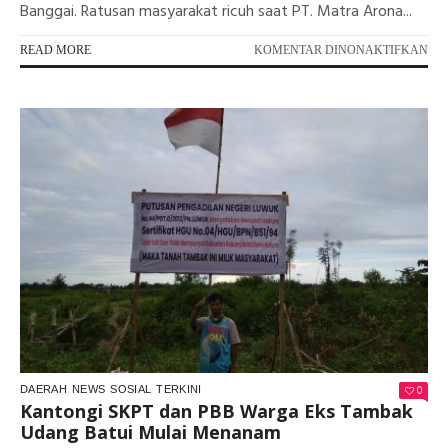
Banggai. Ratusan masyarakat ricuh saat PT. Matra Arona...
PA
READ MORE
KOMENTAR DINONAKTIFKAN
MA
BA
YA
TE
DA
TE
DA
TA
LE
0
DAERAH
NEWS
SOSIAL
TERKINI
Kantongi SKPT dan PBB Warga Eks Tambak
Udang Batui Mulai Menanam