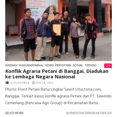
KO
PT
SC
&
PET
0
DAERAH
HUKUMKRIMINAL
NEWS
PERISTIWA
SOSIAL
TERKINI
Konflik Agraria Petani di Banggai, Diadukan
ke Lembaga Negara Nasional
UTUSTORIA
JUN 24, 2022
Photo: Front Petani Batui Lingkar Sawit Utustoria.com,
Banggai. Terkait kasus konflik agraria Petani dan PT. Sawindo
Cemerlang (Kencana Agri Group) di Kecamatan Batui...
PA
READ MORE
KOMENTAR DINONAKTIFKAN