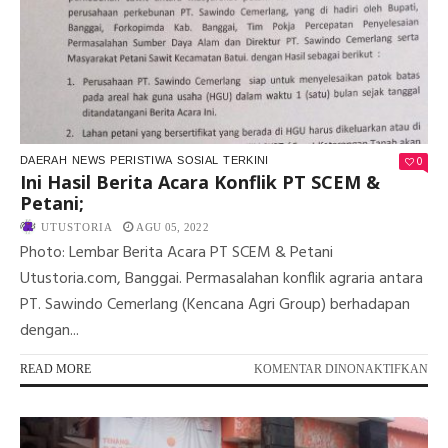
DA
TA
SEN
0
DAERAH
NEWS
PERISTIWA
SOSIAL
TERKINI
Ini Hasil Berita Acara Konflik PT SCEM &
Petani;
UTUSTORIA
AGU 05, 2022
Photo: Lembar Berita Acara PT SCEM & Petani
Utustoria.com, Banggai. Permasalahan konflik agraria antara
PT. Sawindo Cemerlang (Kencana Agri Group) berhadapan
dengan...
PA
READ MORE
KOMENTAR DINONAKTIFKAN
INI
HA
BER
AC