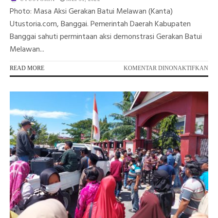
Photo: Masa Aksi Gerakan Batui Melawan (Kanta)
Utustoria.com, Banggai. Pemerintah Daerah Kabupaten
Banggai sahuti permintaan aksi demonstrasi Gerakan Batui
Melawan...
PA
READ MORE
KOMENTAR DINONAKTIFKAN
KA
ST
KR
PET
SA
DA
EK
TA
UD