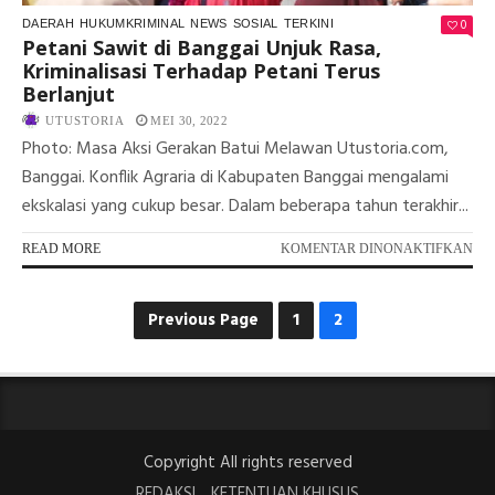
0
DAERAH
HUKUMKRIMINAL
NEWS
SOSIAL
TERKINI
Petani Sawit di Banggai Unjuk Rasa,
Kriminalisasi Terhadap Petani Terus
Berlanjut
UTUSTORIA
MEI 30, 2022
Photo: Masa Aksi Gerakan Batui Melawan Utustoria.com,
Banggai. Konflik Agraria di Kabupaten Banggai mengalami
ekskalasi yang cukup besar. Dalam beberapa tahun terakhir...
PA
READ MORE
KOMENTAR DINONAKTIFKAN
PET
SA
DI
Previous Page
1
2
BA
UN
RA
KR
TE
PET
Copyright All rights reserved
TE
BE
REDAKSI
KETENTUAN KHUSUS