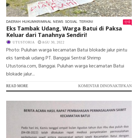
0
DAERAH
HUKUMKRIMINAL
NEWS
SOSIAL
TERKINI
Eks Tambak Udang, Warga Batui di Paksa
Keluar dari Tanahnya Sendiri!
UTUSTORIA
AGU 30, 2022
Photo: Puluhan warga kecamatan Batui blokade jalur pintu
eks tambak udang PT. Banggai Sentral Shrimp
Utustoria.com, Banggai. Puluhan warga kecamatan Batui
blokade jalur...
PA
READ MORE
KOMENTAR DINONAKTIFKAN
EK
TA
UD
WA
BA
DI
PA
KE