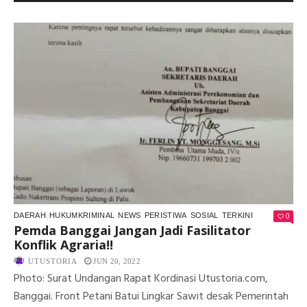
KO
AG
PET
DI
BA
DI
KE
LE
NE
NA
0
DAERAH
HUKUMKRIMINAL
NEWS
PERISTIWA
SOSIAL
TERKINI
Pemda Banggai Jangan Jadi Fasilitator
Konflik Agraria!!
UTUSTORIA
JUN 20, 2022
Photo: Surat Undangan Rapat Kordinasi Utustoria.com,
Banggai. Front Petani Batui Lingkar Sawit desak Pemerintah