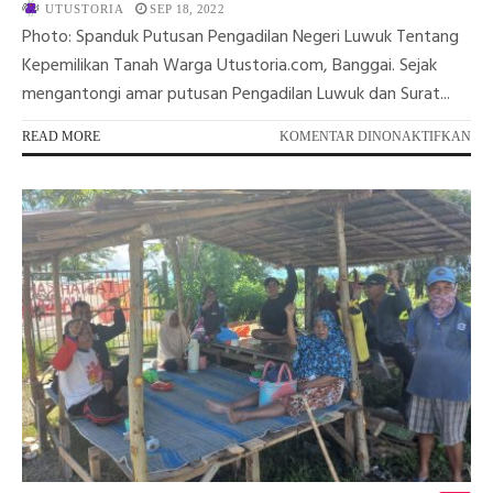
UTUSTORIA
SEP 18, 2022
Photo: Spanduk Putusan Pengadilan Negeri Luwuk Tentang
Kepemilikan Tanah Warga Utustoria.com, Banggai. Sejak
mengantongi amar putusan Pengadilan Luwuk dan Surat...
PA
READ MORE
KOMENTAR DINONAKTIFKAN
KA
SK
DA
PB
WA
EK
TA
UD
BA
MU
ME