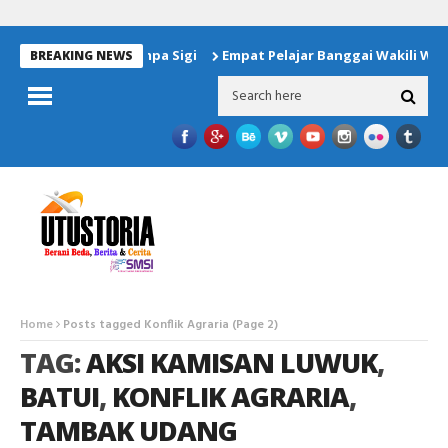
n Untuk Korban Gempa Sigi
Empat Pelajar Banggai Wakili Wilay
BREAKING NEWS
Home
Posts tagged Konflik Agraria
(Page 2)
TAG:
AKSI KAMISAN LUWUK
,
BATUI
,
KONFLIK AGRARIA
,
TAMBAK UDANG