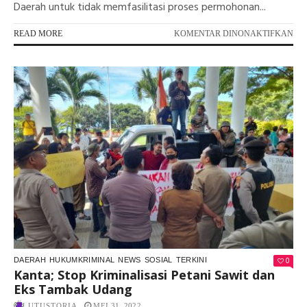
Daerah untuk tidak memfasilitasi proses permohonan...
PA
READ MORE
KOMENTAR DINONAKTIFKAN
PE
BA
JA
JAD
FAS
KO
AG
0
DAERAH
HUKUMKRIMINAL
NEWS
SOSIAL
TERKINI
Kanta; Stop Kriminalisasi Petani Sawit dan
Eks Tambak Udang
UTUSTORIA
MEI 31, 2022