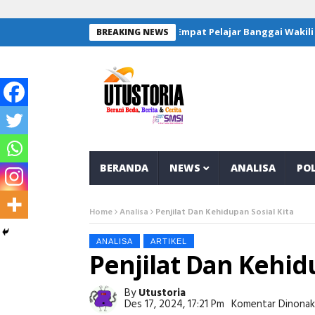
Empat Pelajar Banggai Wakili Wilay
BREAKING NEWS
BERANDA
NEWS
ANALISA
POL
Home
Analisa
Penjilat Dan Kehidupan Sosial Kita
ANALISA
ARTIKEL
Penjilat Dan Kehid
By
Utustoria
Des 17, 2024, 17:21 Pm
Komentar Dinonak