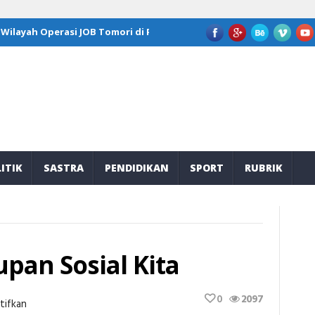
ah Operasi JOB Tomori di Program Kepemimpinan Nasional GFLN 202
ITIK
SASTRA
PENDIDIKAN
SPORT
RUBRIK
upan Sosial Kita
0
2097
Pada
tifkan