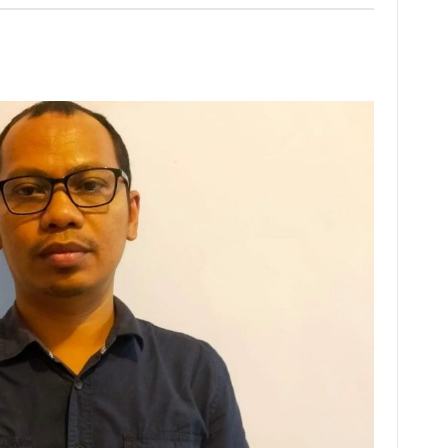
Penjilat
Dan
Kehidupan
Sosial
Kita