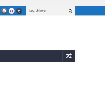
6
JOB Tomori Salurkan Bantuan Untuk Korban Gempa Sigi