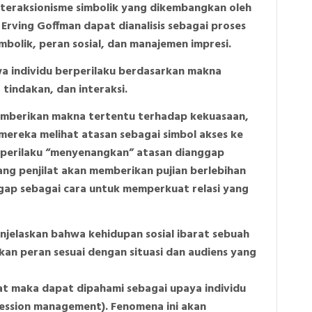
 interaksionisme simbolik yang dikembangkan oleh
Erving Goffman dapat dianalisis sebagai proses
mbolik, peran sosial, dan manajemen impresi.
a individu berperilaku berdasarkan makna
 tindakan, dan interaksi.
 memberikan makna tertentu terhadap kekuasaan,
 mereka melihat atasan sebagai simbol akses ke
a perilaku “menyenangkan” atasan dianggap
ang penjilat akan memberikan pujian berlebihan
ggap sebagai cara untuk memperkuat relasi yang
njelaskan bahwa kehidupan sosial ibarat sebuah
an peran sesuai dengan situasi dan audiens yang
ilat maka dapat dipahami sebagai upaya individu
ession management). Fenomena ini akan