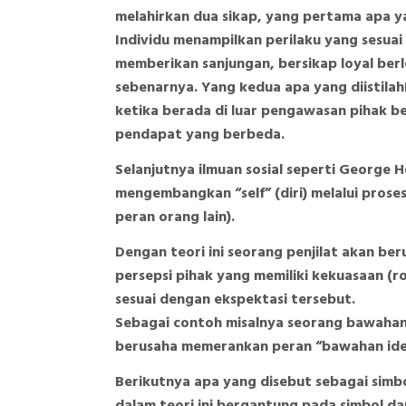
melahirkan dua sikap, yang pertama apa ya
Individu menampilkan perilaku yang sesuai
memberikan sanjungan, bersikap loyal be
sebenarnya. Yang kedua apa yang diistilah
ketika berada di luar pengawasan pihak be
pendapat yang berbeda.
Selanjutnya ilmuan sosial seperti George
mengembangkan “self” (diri) melalui proses
peran orang lain).
Dengan teori ini seorang penjilat akan be
persepsi pihak yang memiliki kekuasaan (r
sesuai dengan ekspektasi tersebut.
Sebagai contoh misalnya seorang bawahan
berusaha memerankan peran “bawahan ideal
Berikutnya apa yang disebut sebagai simbol
dalam teori ini bergantung pada simbol d