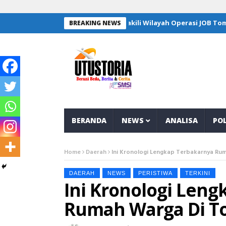
Empat Pelajar Banggai Wakili Wilayah Operasi JOB Tomori 
BREAKING NEWS
BERANDA
NEWS
ANALISA
POL
Home
Daerah
Ini Kronologi Lengkap Terbakarnya Rum
DAERAH
NEWS
PERISTIWA
TERKINI
Ini Kronologi Len
Rumah Warga Di To