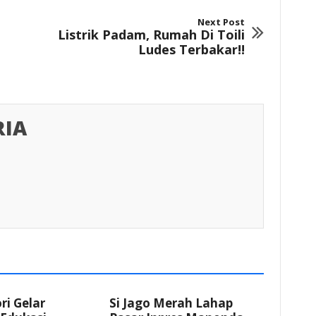
Next Post
Listrik Padam, Rumah Di Toili
Ludes Terbakar!!
RIA
i Gelar
Si Jago Merah Lahap