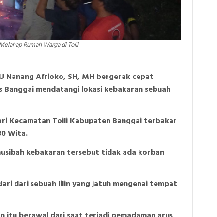
 Melahap Rumah Warga di Toili
PTU Nanang Afrioko, SH, MH bergerak cepat
es Banggai mendatangi lokasi kebakaran sebuah
sari Kecamatan Toili Kabupaten Banggai terbakar
30 Wita.
usibah kebakaran tersebut tidak ada korban
ari dari sebuah lilin yang jatuh mengenai tempat
n itu berawal dari saat terjadi pemadaman arus