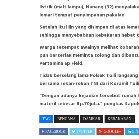
listrik (mati lampu), Nanang (32) menyala
lemari tempat penyimpanan pakaian.
Setelah itu lilin yang disimpan di atas le
sehingga menyebabkan kebakaran hebat ta
Warga setempat awalnya melihat kobaran
pun berteriak meminta tolong dan dibantu 
Pertamina Ep Field.
Tidak berselang lama Polsek Toili langsun
bersama rekan-rekan TNI dari Koramil Toili
“Dengan adanya kejadian tersebut rumah 
materil sebesar Rp.70juta.” pungkas Kapols
TAG
BENCANA
DAMKAR
KEBAKARAN
FACEBOOK
TWITTER
GOOGLE+
LIN