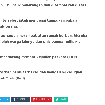
kan lilin untuk penerangan dan ditempatkan diatas
mari tersebut jatuh mengenai tumpukan pakaian
k tersisa.
 api sudah merambat atap rumah korban. Mereka
oleh warga lainnya dan Unit Damkar milik PT.
g mendatangi tempat kejadian perkara (TKP)
.
korban habis terbakar dan mengalami kerugian
ek Toili. (Red)
KEDIN
TUMBLR
PINTEREST
MAIL