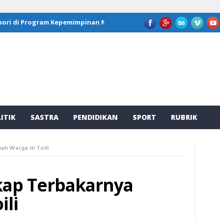
di Program Kepemimpinan Nasional GFLN 2026
JOB Tomori Salur
ITIK
SASTRA
PENDIDIKAN
SPORT
RUBRIK
ah Warga di Toili
gkap Terbakarnya
ili