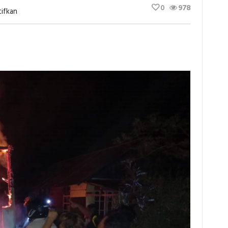
0
978
Pada
ifkan
Ini
Kronologi
Lengkap
Terbakarnya
Rumah
Warga
Di
Toili