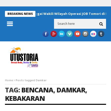
Empat Pelajar Banggai Wakili Wilayah Operasi JOB Tomori di Pro
BREAKING NEWS
Home
Posts tagged Damkar
TAG:
BENCANA
,
DAMKAR
,
KEBAKARAN