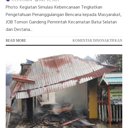
UTUSTORIA
OKT 03, 2022
Photo: Kegiatan Simulasi Kebencanaan Tingkatkan
Pengetahuan Penanggulangan Bencana kepada Masyarakat,
JOB Tomori Gandeng Pemrintah Kecamatan Batui Selatan
dan Destana...
PA
READ MORE
KOMENTAR DINONAKTIFKAN
JO
TO
GE
KE
ED
PE
BE