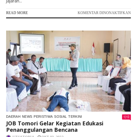
jajaran...
PA
READ MORE
KOMENTAR DINONAKTIFKAN
INI
KR
LE
TE
RU
WA
DI
TOI
0
DAERAH
NEWS
PERISTIWA
SOSIAL
TERKINI
JOB Tomori Gelar Kegiatan Edukasi
Penanggulangan Bencana