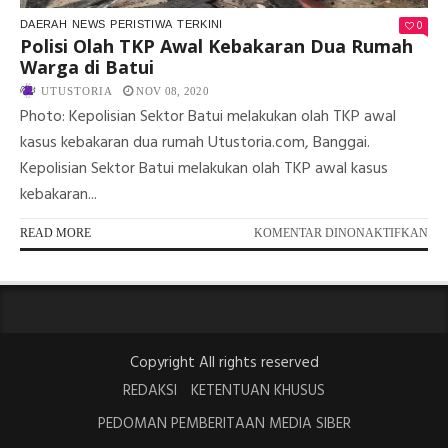
0
DAERAH
NEWS
PERISTIWA
TERKINI
Polisi Olah TKP Awal Kebakaran Dua Rumah
Warga di Batui
UTUSTORIA
NOV 08, 2020
Photo: Kepolisian Sektor Batui melakukan olah TKP awal
kasus kebakaran dua rumah Utustoria.com, Banggai.
Kepolisian Sektor Batui melakukan olah TKP awal kasus
kebakaran...
PA
READ MORE
KOMENTAR DINONAKTIFKAN
POL
OL
TK
AW
KE
DU
Copyright All rights reserved
RU
WA
REDAKSI
KETENTUAN KHUSUS
DI
PEDOMAN PEMBERITAAN MEDIA SIBER
BA