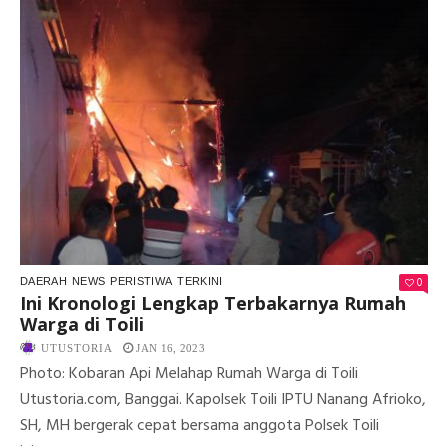
0
DAERAH
NEWS
PERISTIWA
TERKINI
Ini Kronologi Lengkap Terbakarnya Rumah
Warga di Toili
UTUSTORIA
JAN 16, 2023
Photo: Kobaran Api Melahap Rumah Warga di Toili
Utustoria.com, Banggai. Kapolsek Toili IPTU Nanang Afrioko,
SH, MH bergerak cepat bersama anggota Polsek Toili