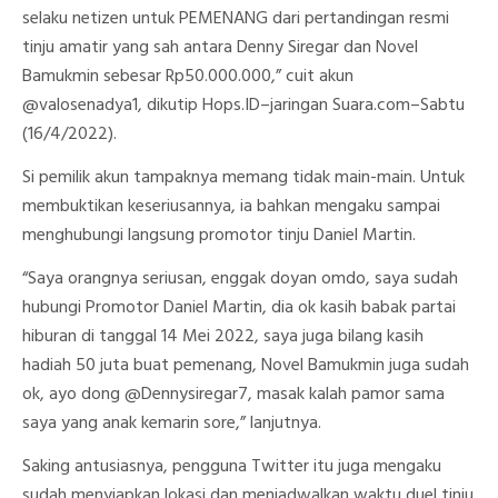
selaku netizen untuk PEMENANG dari pertandingan resmi
tinju amatir yang sah antara Denny Siregar dan Novel
Bamukmin sebesar Rp50.000.000,” cuit akun
@valosenadya1, dikutip Hops.ID–jaringan Suara.com–Sabtu
(16/4/2022).
Si pemilik akun tampaknya memang tidak main-main. Untuk
membuktikan keseriusannya, ia bahkan mengaku sampai
menghubungi langsung promotor tinju Daniel Martin.
“Saya orangnya seriusan, enggak doyan omdo, saya sudah
hubungi Promotor Daniel Martin, dia ok kasih babak partai
hiburan di tanggal 14 Mei 2022, saya juga bilang kasih
hadiah 50 juta buat pemenang, Novel Bamukmin juga sudah
ok, ayo dong @Dennysiregar7, masak kalah pamor sama
saya yang anak kemarin sore,” lanjutnya.
Saking antusiasnya, pengguna Twitter itu juga mengaku
sudah menyiapkan lokasi dan menjadwalkan waktu duel tinju