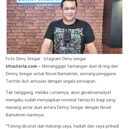
Netizen
Siapkan
Tanggal
Duel
Tinju
Deny
Siregar
Dan
Novel
Bamukmin
Di
Ring
Foto Deny Siregar : Istagram Deny siregar
Utustoria.com –
Menanggapi tantangan duel di ring dari
Denny Siregar untuk Novel Bamukmin, seorang pengguna
Twitter ikut antusias dengan segala persiapan.
Tak tanggung, melalui cuitannya, akun @valosenadya1
mengaku sudah menyiapkan nominal fantastis bagi yang
menang antar duel antara Denny Siregar dengan Novel
Bamukmin nantinya.
“Tolong dicatat dan hubungi saya, hadiah dari saya pribadi