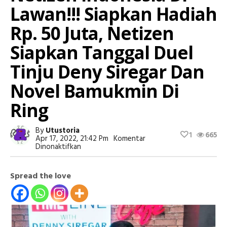
Lawan!!! Siapkan Hadiah
Rp. 50 Juta, Netizen
Siapkan Tanggal Duel
Tinju Deny Siregar Dan
Novel Bamukmin Di
Ring
By
Utustoria
1
665
Apr 17, 2022, 21:42 Pm
Komentar
Pada
Dinonaktifkan
Netizen
Indonesia
Di
Spread the love
Lawan!!!
Siapkan
Hadiah
Rp.
50
Juta,