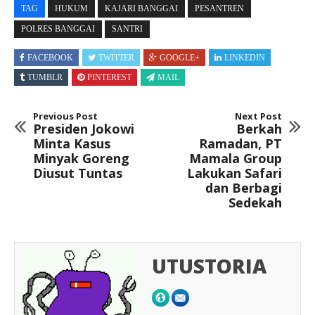
TAG
HUKUM
KAJARI BANGGAI
PESANTREN
POLRES BANGGAI
SANTRI
FACEBOOK
TWITTER
GOOGLE+
LINKEDIN
TUMBLR
PINTEREST
MAIL
Previous Post
Next Post
Presiden Jokowi
Berkah
Minta Kasus
Ramadan, PT
Minyak Goreng
Mamala Group
Diusut Tuntas
Lakukan Safari
dan Berbagi
Sedekah
UTUSTORIA