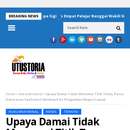
n Untuk Korban Gempa Sigi
Empat Pelajar Banggai Wakili Wilay
BREAKING NEWS
Home
Hukumkriminal
Upaya Damai Tidak Menemui Titik Temu, Kasus
Kekerasan Santriwati Berlanjut Ke Pengadilan Negeri Luwuk
HUKUMKRIMINAL
NEWS
TERKINI
Upaya Damai Tidak