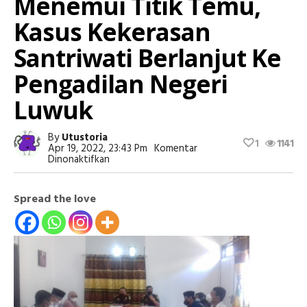
Menemui Titik Temu,
Kasus Kekerasan
Santriwati Berlanjut Ke
Pengadilan Negeri
Luwuk
By
Utustoria
1
1141
Apr 19, 2022, 23:43 Pm
Komentar
Pada
Dinonaktifkan
Upaya
Damai
Tidak
Spread the love
Menemui
Titik
Temu,
Kasus
Kekerasan
Santriwati
Berlanjut
Ke
Pengadilan
Negeri