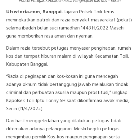
Photo: Petugas Kepolisian Razia Penginapan dan Kos – kosan
Utustoria.com, Banggai.
Jajaran Polsek Toili terus
meningkatkan patroli dan razia penyakit masyarakat (pekat)
selama ibadah bulan suci ramadhan 1443 H/2022 Masehi
guna memberikan rasa aman dan nyaman.
Dalam razia tersebut petugas menyasar penginapan, rumah
kos dan tempat hiburan malam di wilayah Kecamatan Toili,
Kabupaten Banggai.
“Razia di peginapan dan kos-kosan ini guna mencegah
adanya oknum tidak bertanggung jawab melakukan tindak
criminal dan perbuatan asusila maupun prostitusi,” ungkap
Kapolsek Toili Iptu Tonny SH saat dikonfirmasi awak media,
Senin (11/4/2022).
Dari hasil menggeledahan yang dilakukan petugas tidak
ditemukan adanya pelanggaran. Meski begitu petugas
mengimbau pemilik Kos-kos maupun penginapan serta