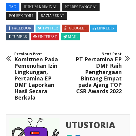
TAG
HUKUM KRIMINAL
POLRES BANGGAI
POLSEK TOILI
RAZIA PEKAT
FACEBOOK
TWITTER
GOOGLE+
LINKEDIN
TUMBLR
PINTEREST
MAIL
Previous Post
Next Post
Komitmen Pada
PT Pertamina EP
Pemenuhan Izin
DMF Raih
Lingkungan,
Penghargaan
Pertamina EP
Bintang Empat
DMF Laporkan
pada Ajang TOP
Hasil Secara
CSR Awards 2022
Berkala
UTUSTORIA