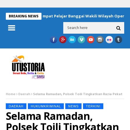
Empat Pelajar Banggai Wakili Wilayah Operasi 
BREAKING NEWS
Home
Daerah
Selama Ramadan, Polsek Toili Tingkatkan Razia Pekat
DAERAH
HUKUMKRIMINAL
NEWS
TERKINI
Selama Ramadan,
Polsek Toili Tingkatkan