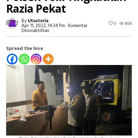
Razia Pekat
By
Utustoria
0
806
Apr 11, 2022, 14:34 Pm
Komentar
Pada
Dinonaktifkan
Selama
Ramadan,
Polsek
Spread the love
Toili
Tingkatkan
Razia
Pekat