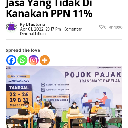
Jasa Yang Tidak Di
Kanakan PPN 11%
By
Utustoria
0
1096
Apr 01, 2022, 23:17 Pm
Komentar
Pada
Dinonaktifkan
Ini
Jenis
Barang
Spread the love
Dan
Jasa
Yang
Tidak
Di
Kanakan
PPN
11%