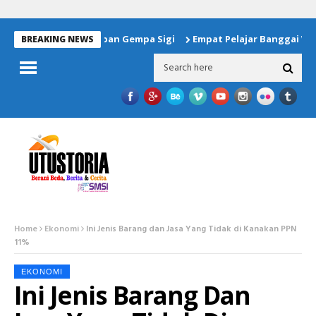
 Bantuan Untuk Korban Gempa Sigi
Empat Pelajar Banggai Waki
BREAKING NEWS
Home
Ekonomi
Ini Jenis Barang dan Jasa Yang Tidak di Kanakan PPN
11%
EKONOMI
Ini Jenis Barang Dan