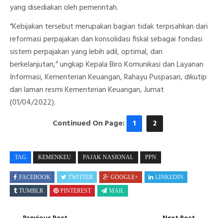
yang disediakan oleh pemerintah.
“Kebijakan tersebut merupakan bagian tidak terpisahkan dari
reformasi perpajakan dan konsolidasi fiskal sebagai fondasi
sistem perpajakan yang lebih adil, optimal, dan
berkelanjutan,” ungkap Kepala Biro Komunikasi dan Layanan
Informasi, Kementerian Keuangan, Rahayu Puspasari, dikutip
dari laman resmi Kementerian Keuangan, Jumat
(01/04/2022).
Continued On Page:
1
2
TAG
KEMENKEU
PAJAK NASIONAL
PPN
FACEBOOK
TWITTER
GOOGLE+
LINKEDIN
TUMBLR
PINTEREST
MAIL
Previous Post
Next Post