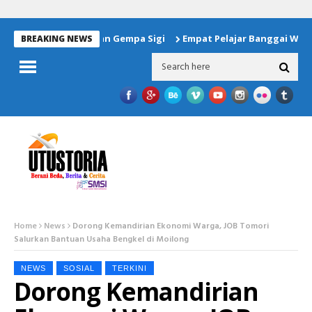
antuan Untuk Korban Gempa Sigi
Empat Pelajar Banggai Wakili
BREAKING NEWS
Home
News
Dorong Kemandirian Ekonomi Warga, JOB Tomori
Salurkan Bantuan Usaha Bengkel di Moilong
NEWS
SOSIAL
TERKINI
Dorong Kemandirian