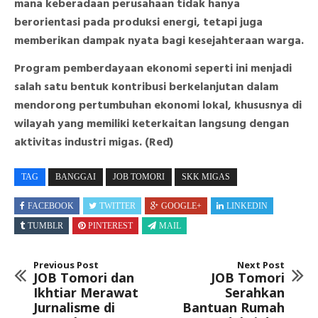
mana keberadaan perusahaan tidak hanya
berorientasi pada produksi energi, tetapi juga
memberikan dampak nyata bagi kesejahteraan warga.
Program pemberdayaan ekonomi seperti ini menjadi
salah satu bentuk kontribusi berkelanjutan dalam
mendorong pertumbuhan ekonomi lokal, khususnya di
wilayah yang memiliki keterkaitan langsung dengan
aktivitas industri migas. (Red)
TAG
BANGGAI
JOB TOMORI
SKK MIGAS
FACEBOOK
TWITTER
GOOGLE+
LINKEDIN
TUMBLR
PINTEREST
MAIL
Previous Post
Next Post
JOB Tomori dan
JOB Tomori
Ikhtiar Merawat
Serahkan
Jurnalisme di
Bantuan Rumah