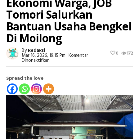
Ekonomi Warga, JOB
Tomori Salurkan
Bantuan Usaha Bengkel
Di Moilong
By
Redaksi
0
172
Mar 16, 2026, 19:15 Pm
Komentar
Pada
Dinonaktifkan
Dorong
Kemandirian
Ekonomi
Spread the love
Warga,
JOB
Tomori
Salurkan
Bantuan
Usaha
Bengkel
Di
Moilong