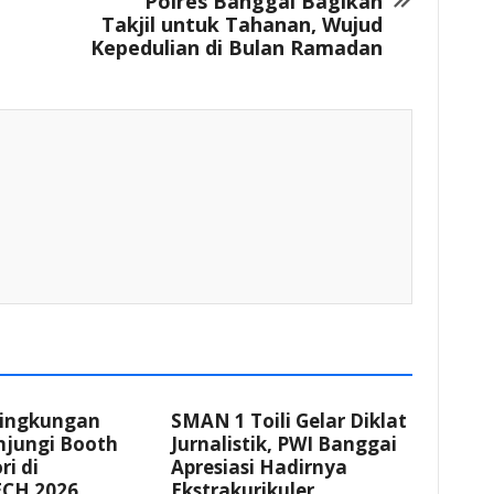
Polres Banggai Bagikan
Takjil untuk Tahanan, Wujud
Kepedulian di Bulan Ramadan
Lingkungan
SMAN 1 Toili Gelar Diklat
njungi Booth
Jurnalistik, PWI Banggai
i di
Apresiasi Hadirnya
CH 2026
Ekstrakurikuler