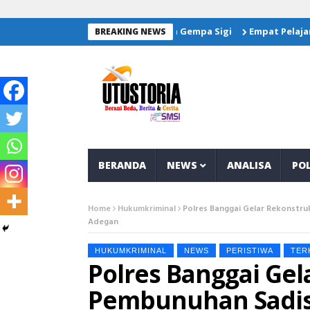
 Salurkan Bantuan Untuk Korban Gempa Sigi
Empat Pelajar Ban
BREAKING NEWS
BERANDA
NEWS
ANALISA
POL
Home
Hukumkriminal
Polres Banggai Gelar Rekonstr
Adegan
HUKUMKRIMINAL
NEWS
PERISTIWA
TER
Polres Banggai Gel
Pembunuhan Sadis