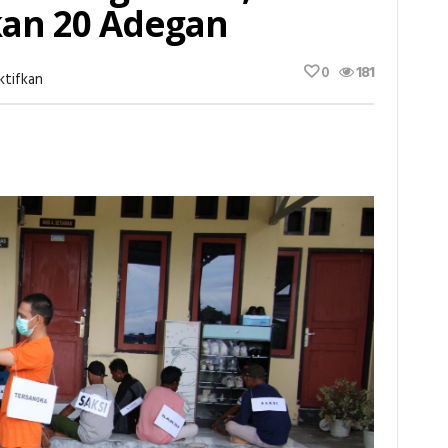
kan 20 Adegan
0
181
Pada
ktifkan
Polres
Banggai
Gelar
Rekonstruksi
Pembunuhan
Sadis
2
Warga
Lobu,
Tersangka
Peragakan
20
Adegan