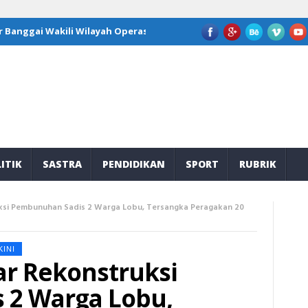
ggai Wakili Wilayah Operasi JOB Tomori di Program Kepemimpinan 
ITIK
SASTRA
PENDIDIKAN
SPORT
RUBRIK
uksi Pembunuhan Sadis 2 Warga Lobu, Tersangka Peragakan 20
KINI
ar Rekonstruksi
 2 Warga Lobu,