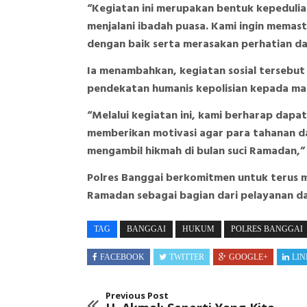
“Kegiatan ini merupakan bentuk kepeduli
menjalani ibadah puasa. Kami ingin memas
dengan baik serta merasakan perhatian dar
Ia menambahkan, kegiatan sosial terseb
pendekatan humanis kepolisian kepada ma
“Melalui kegiatan ini, kami berharap da
memberikan motivasi agar para tahanan d
mengambil hikmah di bulan suci Ramadan,
Polres Banggai berkomitmen untuk terus m
Ramadan sebagai bagian dari pelayanan d
TAG
BANGGAI
HUKUM
POLRES BANGGAI
FACEBOOK
TWITTER
GOOGLE+
LIN
Previous Post