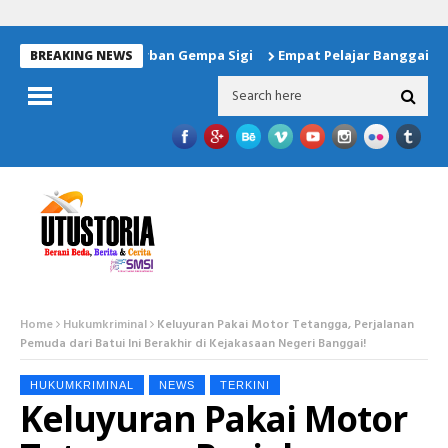
 Bantuan Untuk Korban Gempa Sigi
Empat Pelajar Banggai Waki
BREAKING NEWS
Home
Hukumkriminal
Keluyuran Pakai Motor Tetangga, Perjalanan
Pemuda dari Batui Ini Berakhir di Kejakasaan Negeri Banggai!
HUKUMKRIMINAL
NEWS
TERKINI
Keluyuran Pakai Motor