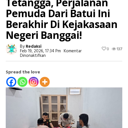
Tetangga, Perjalanan
Pemuda Dari Batui Ini
Berakhir Di Kejakasaan
Negeri Banggai!
By
Redaksi
0
137
Feb 19, 2026, 17:34 Pm
Komentar
Pada
Dinonaktifkan
Keluyuran
Pakai
Motor
Spread the love
Tetangga,
Perjalanan
Pemuda
Dari
Batui
Ini
Berakhir
Di
Kejakasaan
Negeri
Banggai!