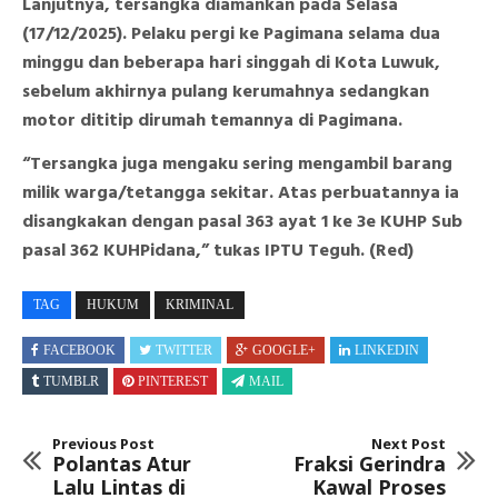
Lanjutnya, tersangka diamankan pada Selasa
(17/12/2025). Pelaku pergi ke Pagimana selama dua
minggu dan beberapa hari singgah di Kota Luwuk,
sebelum akhirnya pulang kerumahnya sedangkan
motor dititip dirumah temannya di Pagimana.
“Tersangka juga mengaku sering mengambil barang
milik warga/tetangga sekitar. Atas perbuatannya ia
disangkakan dengan pasal 363 ayat 1 ke 3e KUHP Sub
pasal 362 KUHPidana,” tukas IPTU Teguh. (Red)
TAG
HUKUM
KRIMINAL
FACEBOOK
TWITTER
GOOGLE+
LINKEDIN
TUMBLR
PINTEREST
MAIL
Previous Post
Next Post
Polantas Atur
Fraksi Gerindra
Lalu Lintas di
Kawal Proses