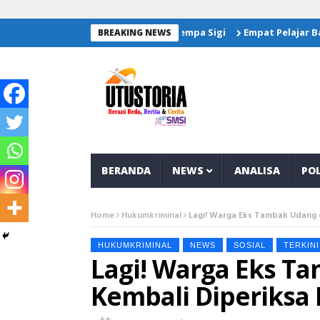
alurkan Bantuan Untuk Korban Gempa Sigi
Empat Pelajar Bangg
BREAKING NEWS
BERANDA
NEWS
ANALISA
POL
Home
Hukumkriminal
Lagi! Warga Eks Tambak Udang di
HUKUMKRIMINAL
NEWS
SOSIAL
TERKINI
Lagi! Warga Eks T
Kembali Diperiksa P