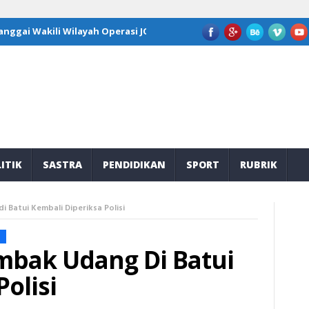
ai Wakili Wilayah Operasi JOB Tomori di Program Kepemimpinan Na
ITIK
SASTRA
PENDIDIKAN
SPORT
RUBRIK
 Batui Kembali Diperiksa Polisi
ambak Udang Di Batui
olisi