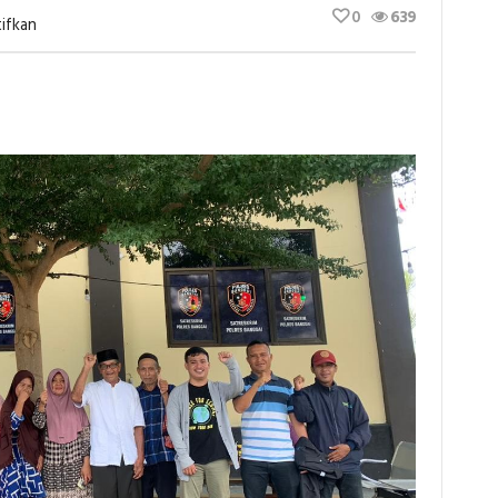
0
639
Pada
ifkan
Lagi!
Warga
Eks
Tambak
Udang
Di
Batui
Kembali
Diperiksa
Polisi