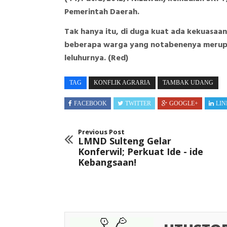
Pemerintah Daerah.
Tak hanya itu, di duga kuat ada kekuasaa
beberapa warga yang notabenenya meru
leluhurnya. (Red)
TAG
KONFLIK AGRARIA
TAMBAK UDANG
FACEBOOK
TWITTER
GOOGLE+
LIN
Previous Post
LMND Sulteng Gelar
Konferwil; Perkuat Ide - ide
Kebangsaan!