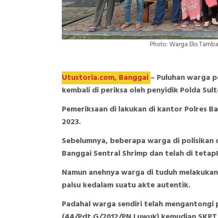
Photo: Warga Eks Tamba
Utustoria.com, Banggai
– Puluhan warga p
kembali di periksa oleh penyidik Polda Sul
Pemeriksaan di lakukan di kantor Polres Ba
2023.
Sebelumnya, beberapa warga di polisikan o
Banggai Sentral Shrimp dan telah di tetap
Namun anehnya warga di tuduh melakukan
palsu kedalam suatu akte autentik.
Padahal warga sendiri telah mengantongi 
(44/Pdt.G/2012/PN.Luwuk) kemudian SKPT,