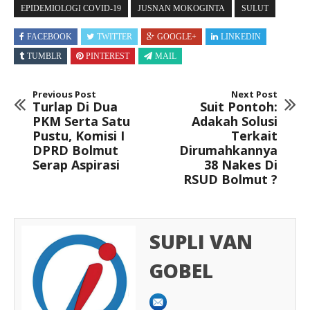
EPIDEMIOLOGI COVID-19
JUSNAN MOKOGINTA
SULUT
FACEBOOK
TWITTER
GOOGLE+
LINKEDIN
TUMBLR
PINTEREST
MAIL
Previous Post
Next Post
Turlap Di Dua
Suit Pontoh:
PKM Serta Satu
Adakah Solusi
Pustu, Komisi I
Terkait
DPRD Bolmut
Dirumahkannya
Serap Aspirasi
38 Nakes Di
RSUD Bolmut ?
SUPLI VAN
GOBEL