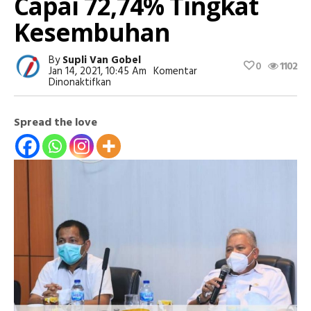
Capai 72,74% Tingkat
Kesembuhan
By
Supli Van Gobel
0
1102
Jan 14, 2021, 10:45 Am
Komentar
Pada
Dinonaktifkan
Kasus
Covid-
19
Spread the love
Di
Sulut,
Capai
72,74%
Tingkat
Kesembuhan