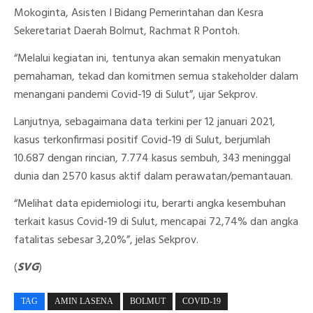
Mokoginta, Asisten I Bidang Pemerintahan dan Kesra
Sekeretariat Daerah Bolmut, Rachmat R Pontoh.
“Melalui kegiatan ini, tentunya akan semakin menyatukan
pemahaman, tekad dan komitmen semua stakeholder dalam
menangani pandemi Covid-19 di Sulut”, ujar Sekprov.
Lanjutnya, sebagaimana data terkini per 12 januari 2021,
kasus terkonfirmasi positif Covid-19 di Sulut, berjumlah
10.687 dengan rincian, 7.774 kasus sembuh, 343 meninggal
dunia dan 2570 kasus aktif dalam perawatan/pemantauan.
“Melihat data epidemiologi itu, berarti angka kesembuhan
terkait kasus Covid-19 di Sulut, mencapai 72,74% dan angka
fatalitas sebesar 3,20%”, jelas Sekprov.
(
SVG
)
TAG
AMIN LASENA
BOLMUT
COVID-19