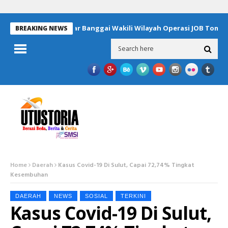
Empat Pelajar Banggai Wakili Wilayah Operasi JOB Tomori 
BREAKING NEWS
Home
Daerah
Kasus Covid-19 Di Sulut, Capai 72,74% Tingkat
Kesembuhan
DAERAH
NEWS
SOSIAL
TERKINI
Kasus Covid-19 Di Sulut,