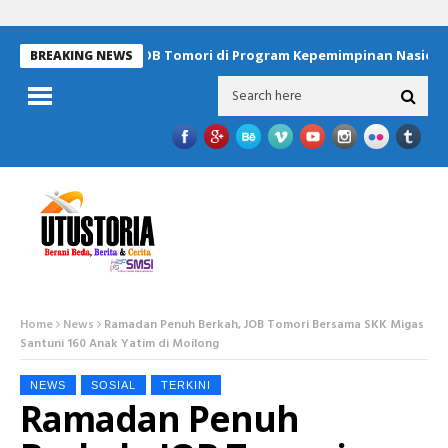
i Wilayah Operasi JOB Tomori di Program Kepemimpinan Nasional G
BREAKING NEWS
Home
News
Ramadan Penuh Berkah, JOB Tomori Bersama SKK Migas
Santuni 160 Anak Yatim di Moilong
NEWS
SOSIAL
TERKINI
Ramadan Penuh