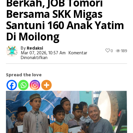
Berkah, JOB Tomori
Bersama SKK Migas
Santuni 160 Anak Yatim
Di Moilong
By
Redaksi
0
189
Mar 07, 2026, 10:57 Am
Komentar
Pada
Dinonaktifkan
Ramadan
Penuh
Berkah,
Spread the love
JOB
Tomori
Bersama
SKK
Migas
Santuni
160
Anak
Yatim
Di
Moilong