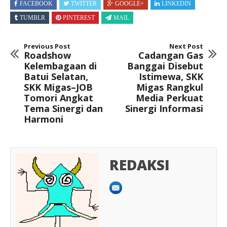
FACEBOOK
TWITTER
GOOGLE+
LINKEDIN
TUMBLR
PINTEREST
MAIL
Previous Post
Next Post
Roadshow
Cadangan Gas
Kelembagaan di
Banggai Disebut
Batui Selatan,
Istimewa, SKK
SKK Migas–JOB
Migas Rangkul
Tomori Angkat
Media Perkuat
Tema Sinergi dan
Sinergi Informasi
Harmoni
REDAKSI