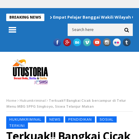
Empat Pelajar Banggai Wakili Wilayah Opera
BREAKING NEWS
Home
Hukumkriminal
Terkuak!! Bangkai Cicak bercampur di Telur
Menu MBG SPPG Singkoyo, Siswa Telanjur Makan
HUKUMKRIMINAL
NEWS
PENDIDIKAN
SOSIAL
TERKINI
Terkuak!! Bangkai Cicak