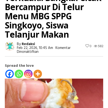
Bercampur Di Telur
Menu MBG SPPG
Singkoyo, Siswa
Telanjur Makan
By
Redaksi
0
582
Feb 22, 2026, 10:45 Am
Komentar
Pada
Dinonaktifkan
Terkuak!!
Bangkai
Cicak
Spread the love
Bercampur
Di
Telur
Menu
MBG
SPPG
Singkoyo,
Siswa
Telanjur
Makan