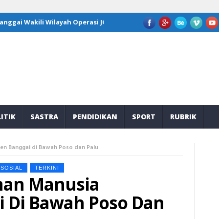
ai Wakili Wilayah Operasi JOB Tomori di Program Kepemimpinan Na
ITIK
SASTRA
PENDIDIKAN
SPORT
RUBRIK
n Banggai di Bawah Poso dan Palu
SOSIAL
TERKINI
nan Manusia
 Di Bawah Poso Dan