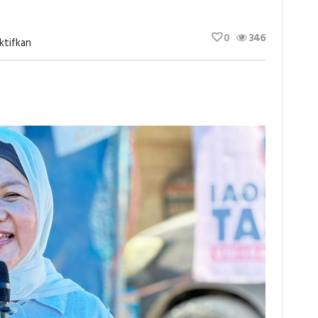
0
346
Pada
ktifkan
Indeks
Pembangunan
Manusia
Kabupaten
Banggai
Di
Bawah
Poso
Dan
Palu