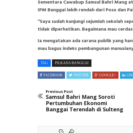
Sementara Cawabup Samsul Bahri Mang at
IPM Banggai lebih rendah dari Poso dan Pal
“Saya sudah kunjungi sejumlah sekolah sep
tidak diperhatikan. Bagaimana mau cerdas k
Ia mengatakan ada sarana publik yang han
mau bagus indeks pembangunan manusianya k
TAG
PILKADA BANGGAI
FACEBOOK
TWITTER
GOOGLE+
LIN
Previous Post
Samsul Bahri Mang Soroti
Pertumbuhan Ekonomi
Banggai Terendah di Sulteng