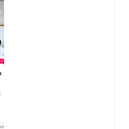
0
n
t
PADA
AN