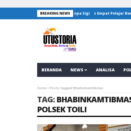
Salurkan Bantuan Untuk Korban Gempa Sigi
Empat Pelajar Bang
BREAKING NEWS
BERANDA
NEWS
ANALISA
POL
Home
Posts tagged Bhabinkamtibmas
TAG:
BHABINKAMTIBMA
POLSEK TOILI