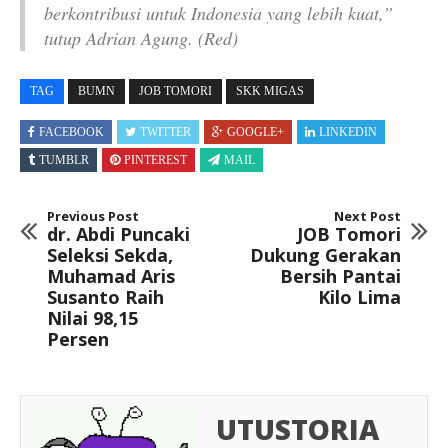
berkontribusi untuk Indonesia yang lebih kuat,”
tutup Adrian Agung. (Red)
TAG
BUMN
JOB TOMORI
SKK MIGAS
FACEBOOK
TWITTER
GOOGLE+
LINKEDIN
TUMBLR
PINTEREST
MAIL
Previous Post
Next Post
dr. Abdi Puncaki
JOB Tomori
Seleksi Sekda,
Dukung Gerakan
Muhamad Aris
Bersih Pantai
Susanto Raih
Kilo Lima
Nilai 98,15
Persen
UTUSTORIA