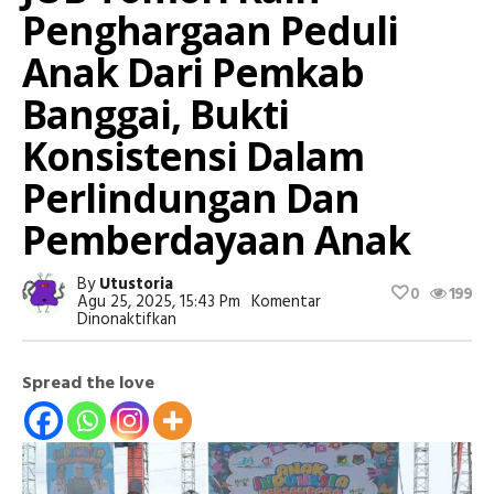
Penghargaan Peduli
Anak Dari Pemkab
Banggai, Bukti
Konsistensi Dalam
Perlindungan Dan
Pemberdayaan Anak
By
Utustoria
0
199
Agu 25, 2025, 15:43 Pm
Komentar
Pada
Dinonaktifkan
JOB
Tomori
Raih
Spread the love
Penghargaan
Peduli
Anak
Dari
Pemkab
Banggai,