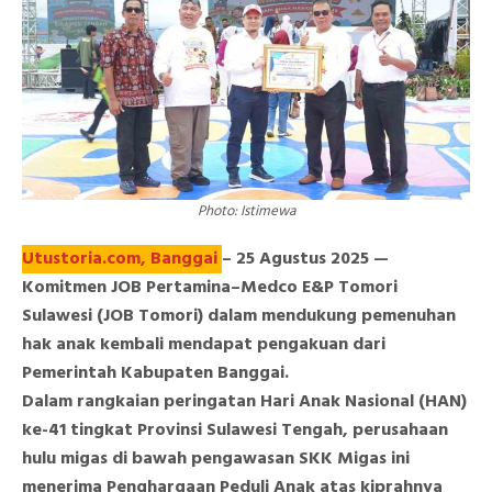
Bukti
Konsistensi
Dalam
Perlindungan
Dan
Pemberdayaan
Anak
Photo: Istimewa
Utustoria.com, Banggai
– 25 Agustus 2025 —
Komitmen JOB Pertamina–Medco E&P Tomori
Sulawesi (JOB Tomori) dalam mendukung pemenuhan
hak anak kembali mendapat pengakuan dari
Pemerintah Kabupaten Banggai.
Dalam rangkaian peringatan Hari Anak Nasional (HAN)
ke-41 tingkat Provinsi Sulawesi Tengah, perusahaan
hulu migas di bawah pengawasan SKK Migas ini
menerima Penghargaan Peduli Anak atas kiprahnya