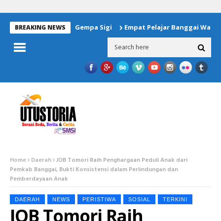
tuan Untuk Korban Gempa Sigi
Empat Pelajar Banggai Wakili Wi
BREAKING NEWS
Home
Daerah
JOB Tomori Raih Penghargaan Peduli Anak dari
Pemkab Banggai, Bukti Konsistensi dalam Perlindungan dan
Pemberdayaan Anak
DAERAH
NEWS
PERISTIWA
SOSIAL
TERKINI
JOB Tomori Raih