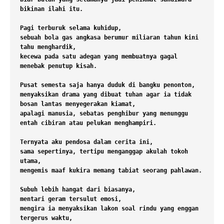
bikinan ilahi itu.

Pagi terburuk selama kuhidup,

sebuah bola gas angkasa berumur miliaran tahun kini 
tahu menghardik,

kecewa pada satu adegan yang membuatnya gagal 
menebak penutup kisah.

Pusat semesta saja hanya duduk di bangku penonton,

menyaksikan drama yang dibuat tuhan agar ia tidak 
bosan lantas menyegerakan kiamat,

apalagi manusia, sebatas penghibur yang menunggu 
entah cibiran atau pelukan menghampiri.

Ternyata aku pendosa dalam cerita ini,

sama sepertinya, tertipu menganggap akulah tokoh 
utama,

mengemis maaf kukira memang tabiat seorang pahlawan.

Subuh lebih hangat dari biasanya,

mentari geram tersulut emosi,

mengira ia menyaksikan lakon soal rindu yang enggan 
tergerus waktu,
