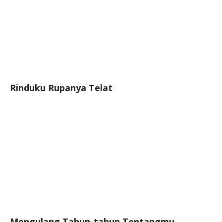
Rinduku Rupanya Telat
Mengulang Tahun-tahun Tentangmu