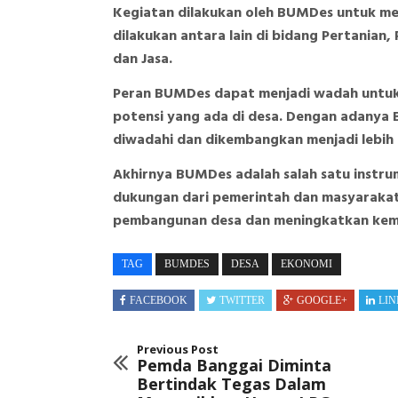
Kegiatan dilakukan oleh BUMDes untuk me
dilakukan antara lain di bidang Pertanian
dan Jasa.
Peran BUMDes dapat menjadi wadah untu
potensi yang ada di desa. Dengan adany
diwadahi dan dikembangkan menjadi lebih
Akhirnya BUMDes adalah salah satu instr
dukungan dari pemerintah dan masyaraka
pembangunan desa dan meningkatkan kema
TAG
BUMDES
DESA
EKONOMI
FACEBOOK
TWITTER
GOOGLE+
LIN
Previous Post
Pemda Banggai Diminta
Bertindak Tegas Dalam