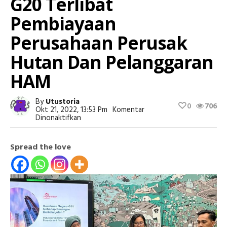
G20 Terlibat
Pembiayaan
Perusahaan Perusak
Hutan Dan Pelanggaran
HAM
By
Utustoria
0
706
Okt 21, 2022, 13:53 Pm
Komentar
Pada
Dinonaktifkan
90%
Kreditor
Negara
Spread the love
G20
Terlibat
Pembiayaan
Perusahaan
Perusak
Hutan
Dan
Pelanggaran
HAM