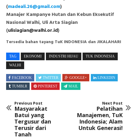
(
madeali.26@gmail.com
)
Manajer Kampanye Hutan dan Kebun Eksekutif
Nasional Walhi, Uli Arta Siagian
(
ulisiagian@walhi.or.id
)
Tersedia bahan tayang TuK INDONESIA dan JIKALAHARI
TAG
EKONOMI
INDUSTRI HIJAU
TUK INDONESIA
WALHI
FACEBOOK
TWITTER
GOOGLE+
LINKEDIN
TUMBLR
PINTEREST
MAIL
Previous Post
Next Post
Masyarakat
Pelatihan
Batui yang
Manajemen, TuK
Tergusur dan
Indonesia; Alam
Terusir dari
Untuk Generasi!
Tanah