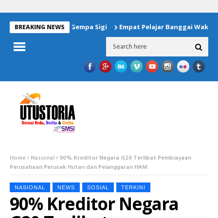
uan Untuk Korban Gempa Sigi
Empat Pelajar Banggai Wakili Wi
BREAKING NEWS
Home
Nasional
90% Kreditor Negara G20 Terlibat Pembiayaan
Perusahaan Perusak Hutan dan Pelanggaran HAM
NASIONAL
NEWS
SOSIAL
TERKINI
90% Kreditor Negara