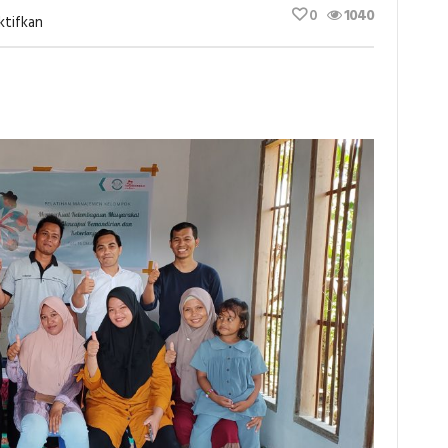
0
1040
Pada
ktifkan
Pelatihan
Manajemen,
TuK
Indonesia;
Alam
Untuk
Generasi!