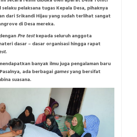
ini secara resmi dibuka oleh aparat Desa Tohiti
d selaku pelaksana tugas Kepala Desa, pihaknya
n dari Srikandi Hijau yang sudah terlihat sangat
ngrove di Desa mereka.
i dengan
Pre test
kepada seluruh anggota
teri dasar – dasar organisasi hingga rapat
est
.
 mendapatkan banyak ilmu juga pengalaman baru
 Pasalnya, ada berbagai
games
yang bersifat
mbina suasana.