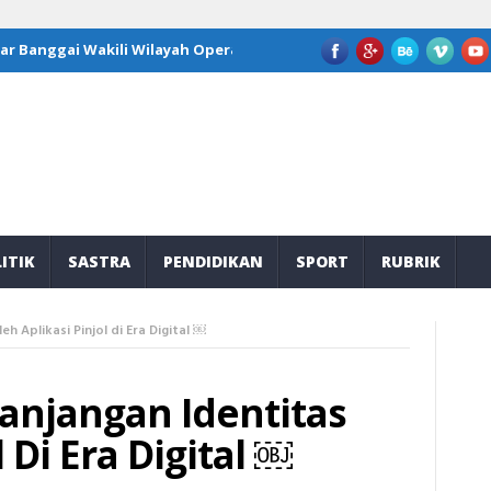
ggai Wakili Wilayah Operasi JOB Tomori di Program Kepemimpinan 
ITIK
SASTRA
PENDIDIKAN
SPORT
RUBRIK
h Aplikasi Pinjol di Era Digital ￼
anjangan Identitas
 Di Era Digital ￼