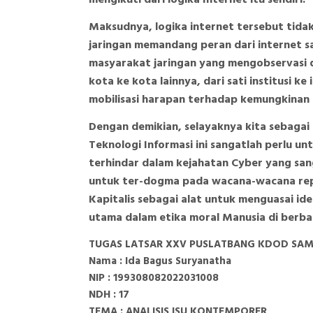
Maksudnya, logika internet tersebut tid
jaringan memandang peran dari internet sa
masyarakat jaringan yang mengobservasi da
kota ke kota lainnya, dari sati institusi ke 
mobilisasi harapan terhadap kemungkinan p
Dengan demikian, selayaknya kita sebagai
Teknologi Informasi ini sangatlah perlu un
terhindar dalam kejahatan Cyber yang san
untuk ter-dogma pada wacana-wacana rep
Kapitalis sebagai alat untuk menguasai ide
utama dalam etika moral Manusia di berb
TUGAS LATSAR XXV PUSLATBANG KDOD SA
Nama : Ida Bagus Suryanatha
NIP : 199308082022031008
NDH : 17
TEMA : ANALISIS ISU KONTEMPORER