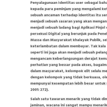
Penyalagunaan Identitas user sebagai ba
kepada para peminjam yang mengalami ke
sebuah ancaman terhadap identitas itu send
menjadi sebuah sasaran yang akan menganca
menjadi sebuah ladang bagi Aplikasi Pinjo
persekusi Digital yang berunjuk pada Pene
Massa dan Masyarakat khalayak Publik, s
keterlambatan dalam membayar. Tak kala m
seperti ini juga akan menjadi sebuah pel
mengancam keberlangsungan derajat keman
perhatian yang bessar pada akses, bagai
dalam masyarakat, kelompok elit selalu m
dengan kelompok yang tidak berkuasa, ole
mempunyai kesempatan lebih besar untuk 
2001: 272).
Salah satu tawaran menarik yang tidak dim
jaminan, wacana ini sangat mampu menarik 