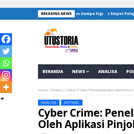
 Salurkan Bantuan Untuk Korban Gempa Sigi
Empat Pelajar Ban
BREAKING NEWS
BERANDA
NEWS
ANALISA
POL
Home
Analisa
Cyber Crime: Penelanjangan Identitas ole
ANALISA
ARTIKEL
Cyber Crime: Penel
Oleh Aplikasi Pinjol