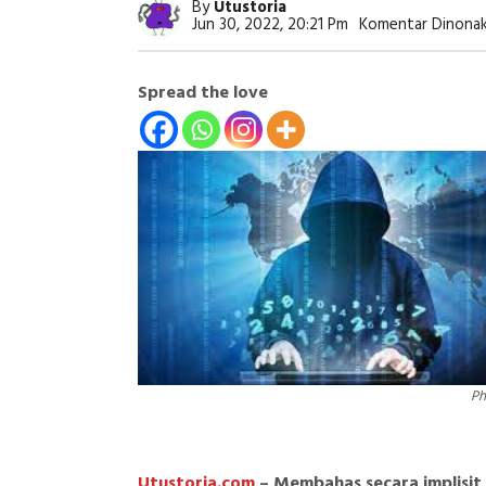
By
Utustoria
Jun 30, 2022, 20:21 Pm
Komentar Dinonak
Spread the love
Ph
Utustoria.com
– Membahas secara implisi