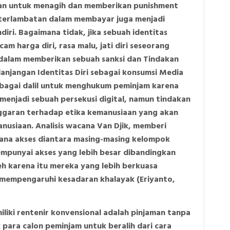
han untuk menagih dan memberikan punishment
terlambatan dalam membayar juga menjadi
iri. Bagaimana tidak, jika sebuah identitas
m harga diri, rasa malu, jati diri seseorang
l dalam memberikan sebuah sanksi dan Tindakan
lanjangan Identitas Diri sebagai konsumsi Media
ebagai dalil untuk menghukum peminjam karena
enjadi sebuah persekusi digital, namun tindakan
anggaran terhadap etika kemanusiaan yang akan
usiaan. Analisis wacana Van Djik, memberi
mana akses diantara masing-masing kelompok
empunyai akses yang lebih besar dibandingkan
h karena itu mereka yang lebih berkuasa
mempengaruhi kesadaran khalayak (Eriyanto,
iliki rentenir konvensional adalah pinjaman tanpa
para calon peminjam untuk beralih dari cara