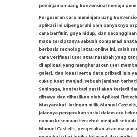
peminjaman uang konvensinal menuju peminj
Pergeseran cara meminjam uang konvension
aplikasi ini dipengaruhi oleh banyaknya a
cara berfikir, gaya hidup, dan kecanggihan
maka terciptanya sebuah komparasi anata
berbasis teknologi atau online ini, salah 
cara verifikasi user atau nasabah yang ta
di aplikasi yang mengharuskan user memb
galeri, dan lokasi serta data pribadi lai
cukup kuat menjadi sebuah jaminan terhad
Sehingga, kontestasi pasti akan terjadi d
dibawa dan dihasilkan oleh Aplikasi Fintec
Masyarakat Jaringan milik Manuel Castell
jalannya pergerakan sosial dalam era tekn
namun kesemuan tersebut menjadi sebuah 
Manuel Castells, pergerakan akan masyaraka
mengikuti dari logika Internet itu sendiri.