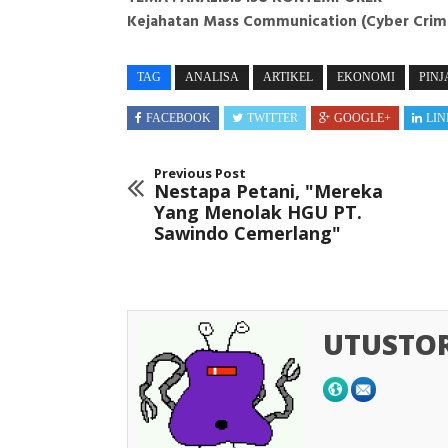
Kejahatan Mass Communication (Cyber Crim
TAG
ANALISA
ARTIKEL
EKONOMI
PIN
FACEBOOK
TWITTER
GOOGLE+
LIN
Previous Post
Nestapa Petani, "Mereka
Yang Menolak HGU PT.
Sawindo Cemerlang"
UTUSTO